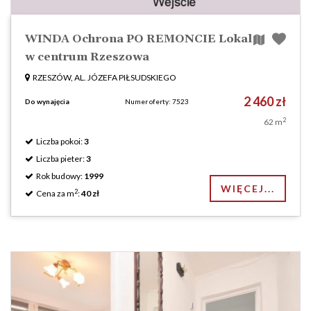
WINDA Ochrona PO REMONCIE Lokal
w centrum Rzeszowa
RZESZÓW, AL. JÓZEFA PIŁSUDSKIEGO
2 460 zł
Do wynajęcia
Numer oferty: 7523
2
62 m
Liczba pokoi:
3
Liczba pieter:
3
Rok budowy:
1999
WIĘCEJ...
2
Cena za m
:
40 zł