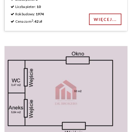
Liczba pieter:
10
Rok budowy:
1974
WIĘCEJ...
2
Cena za m
:
42 zł