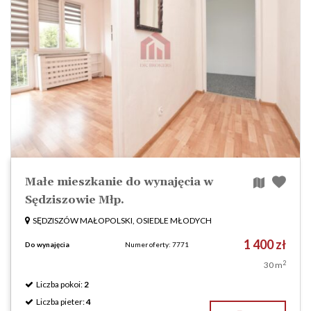
Małe mieszkanie do wynajęcia w
Sędziszowie Młp.
SĘDZISZÓW MAŁOPOLSKI, OSIEDLE MŁODYCH
1 400 zł
Do wynajęcia
Numer oferty: 7771
2
30 m
Liczba pokoi:
2
Liczba pieter:
4