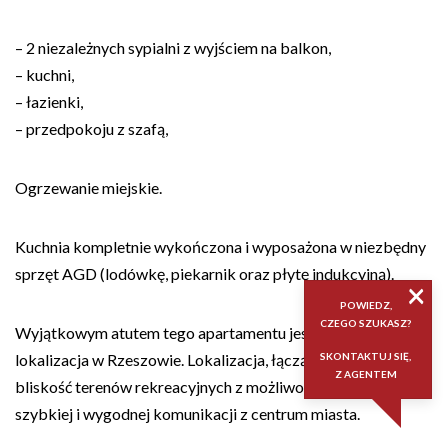
– 2 niezależnych sypialni z wyjściem na balkon,
– kuchni,
– łazienki,
– przedpokoju z szafą,
Ogrzewanie miejskie.
Kuchnia kompletnie wykończona i wyposażona w niezbędny
sprzęt AGD (lodówkę, piekarnik oraz płytę indukcyjną).
×
POWIEDZ,
CZEGO SZUKASZ?
Wyjątkowym atutem tego apartamentu jest doskonała
lokalizacja w Rzeszowie. Lokalizacja, łącząca w sobie
SKONTAKTUJ SIĘ,
Z AGENTEM
bliskość terenów rekreacyjnych z możliwością bliskiej,
szybkiej i wygodnej komunikacji z centrum miasta.