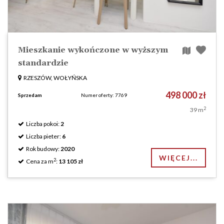
Mieszkanie wykończone w wyższym
standardzie
RZESZÓW, WOŁYŃSKA
498 000 zł
Sprzedam
Numer oferty: 7769
2
39 m
Liczba pokoi:
2
Liczba pieter:
6
Rok budowy:
2020
WIĘCEJ...
2
Cena za m
:
13 105 zł