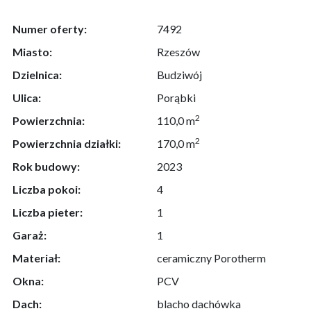
Numer oferty:
7492
Miasto:
Rzeszów
Dzielnica:
Budziwój
Ulica:
Porąbki
2
Powierzchnia:
110,0 m
2
Powierzchnia działki:
170,0 m
Rok budowy:
2023
Liczba pokoi:
4
Liczba pieter:
1
Garaż:
1
Materiał:
ceramiczny Porotherm
Okna:
PCV
Dach:
blacho dachówka