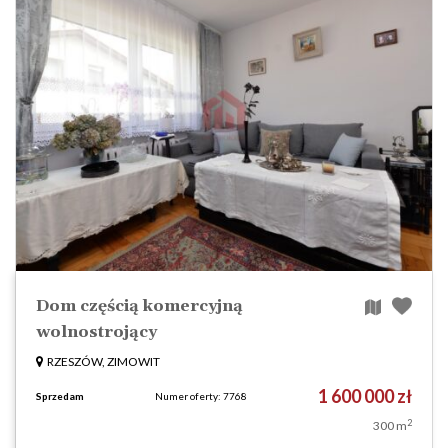
Dom częścią komercyjną
wolnostrojący
RZESZÓW, ZIMOWIT
1 600 000 zł
Sprzedam
Numer oferty: 7768
2
300 m