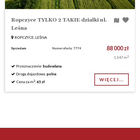
Ropczyce TYLKO 2 TAKIE działki ul.
Leśna
ROPCZYCE, LEŚNA
88 000 zł
Sprzedam
Numer oferty: 7774
2
1 347 m
Przeznaczenie:
budowlana
Droga dojazdowa:
polna
WIĘCEJ...
2
Cena za m
:
65 zł