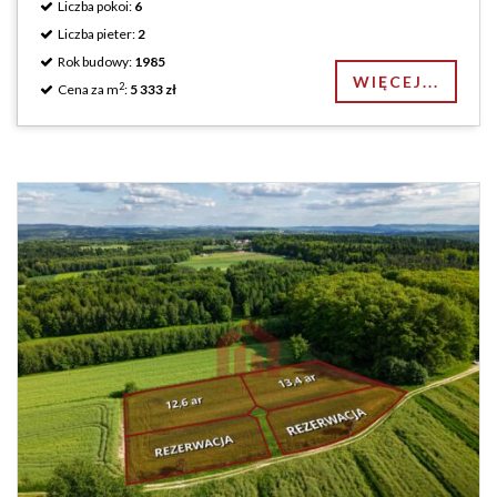
Liczba pokoi:
6
Liczba pieter:
2
Rok budowy:
1985
WIĘCEJ...
2
Cena za m
:
5 333 zł