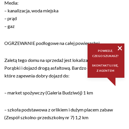
Media:
– kanalizacja, woda miejska
– prąd
– gaz
OGRZEWANIE podłogowe na całej powierzchni
×
POWIEDZ,
CZEGO SZUKASZ?
Zaletą tego domu na sprzedaż jest lokalizacja przy ulicy
SKONTAKTUJ SIĘ,
Porąbki i dojazd drogą asfaltową. Bardzo dobre położenie,
Z AGENTEM
które zapewnia dobry dojazd do:
– market spożywczy (Galeria Budziwój) 1 km
– szkoła podstawowa z orlikiem i dużym placem zabaw
(Zespół szkolno-przedszkolny nr 7) 1,2 km