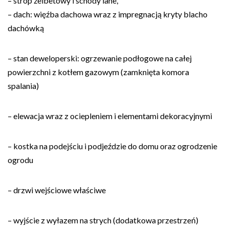
– strop żelbetowy i schody lane,
– dach: więźba dachowa wraz z impregnacją kryty blacho
dachówką
– stan deweloperski: ogrzewanie podłogowe na całej
powierzchni z kotłem gazowym (zamknięta komora
spalania)
– elewacja wraz z ociepleniem i elementami dekoracyjnymi
– kostka na podejściu i podjeździe do domu oraz ogrodzenie
ogrodu
– drzwi wejściowe właściwe
– wyjście z wyłazem na strych (dodatkowa przestrzeń)