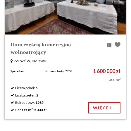
Dom częścią komercyjną
wolnostrojący
RZESZÓW, ZIMOWIT
1 600 000 zł
Sprzedam
Numer oferty: 7768
2
300 m
Liczba pokoi:
6
Liczba pieter:
2
Rok budowy:
1985
WIĘCEJ...
2
Cena za m
:
5 333 zł