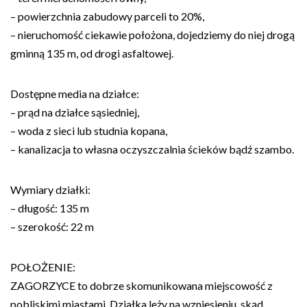
– powierzchnia zabudowy parceli to 20%,
– nieruchomość ciekawie położona, dojedziemy do niej drogą
gminną 135 m, od drogi asfaltowej.
Dostępne media na działce:
– prąd na działce sąsiedniej,
– woda z sieci lub studnia kopana,
– kanalizacja to własna oczyszczalnia ścieków bądź szambo.
Wymiary działki:
– długość: 135 m
– szerokość: 22 m
POŁOŻENIE:
ZAGORZYCE to dobrze skomunikowana miejscowość z
pobliskimi miastami. Działka leży na wzniesieniu, skąd