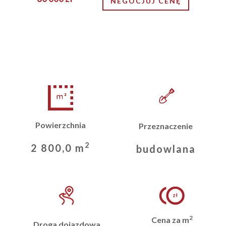
NEGOCJUJ CENĘ
Powierzchnia
Przeznaczenie
2
2 800,0 m
budowlana
2
Cena za m
Droga dojazdowa