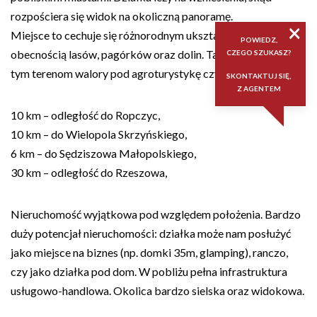
rozpościera się widok na okoliczną panoramę.
×
Miejsce to cechuje się różnorodnym ukształtowaniem terenu,
POWIEDZ,
obecnością lasów, pagórków oraz dolin. Takie cechy nadają
CZEGO SZUKASZ?
tym terenom walory pod agroturystykę czy rekreację!
SKONTAKTUJ SIĘ,
Z AGENTEM
10 km – odległość do Ropczyc,
10 km – do Wielopola Skrzyńskiego,
6 km – do Sędziszowa Małopolskiego,
30 km – odległość do Rzeszowa,
Nieruchomość wyjątkowa pod względem położenia. Bardzo
duży potencjał nieruchomości: działka może nam posłużyć
jako miejsce na biznes (np. domki 35m, glamping), ranczo,
czy jako działka pod dom. W pobliżu pełna infrastruktura
usługowo-handlowa. Okolica bardzo sielska oraz widokowa.