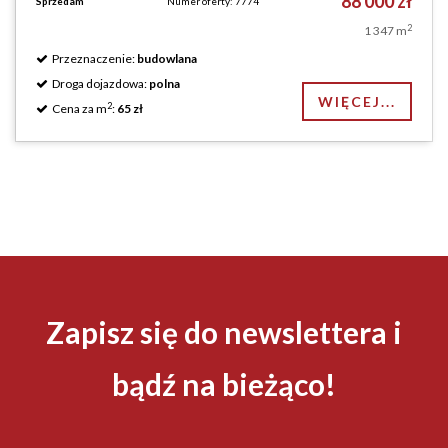
88 000 zł
Sprzedam
Numer oferty: 7774
2
1 347 m
Przeznaczenie:
budowlana
Droga dojazdowa:
polna
WIĘCEJ...
2
Cena za m
:
65 zł
Zapisz się do newslettera i
bądź na bieżąco!