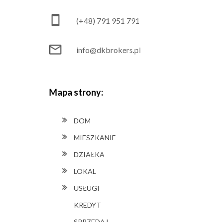
(+48) 791 951 791
info@dkbrokers.pl
Mapa strony:
DOM
MIESZKANIE
DZIAŁKA
LOKAL
USŁUGI
KREDYT
SPRZEDAJ