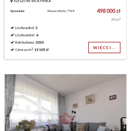
RZESZÓW, WOŁYŃSKA
498 000 zł
Sprzedam
Numer oferty: 7769
2
39 m
Liczba pokoi:
2
Liczba pieter:
6
Rok budowy:
2020
WIĘCEJ...
2
Cena za m
:
13 105 zł