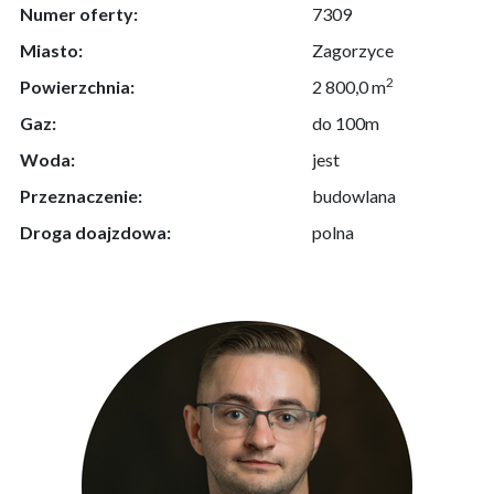
Numer oferty:
7309
Miasto:
Zagorzyce
2
Powierzchnia:
2 800,0 m
Gaz:
do 100m
Woda:
jest
Przeznaczenie:
budowlana
Droga doajzdowa:
polna