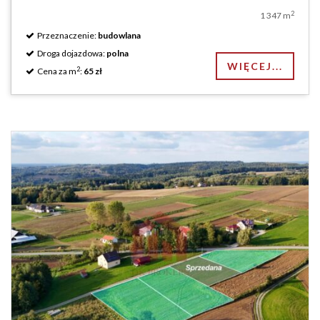
2
1 347 m
Przeznaczenie:
budowlana
Droga dojazdowa:
polna
WIĘCEJ...
2
Cena za m
:
65 zł