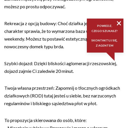
możesz po prostu odpoczywać.
×
Rekreacja z opcją budowy: Choć działka jest budowlana, jej
POWIEDZ,
charakter sprawia, że to wymarzona baza wypadowa na
CZEGO SZUKASZ?
weekendy. Możesz tu postawić estetyczną altanę lub
SKONTAKTUJ SIĘ,
nowoczesny domek typu brda.
Z AGENTEM
Szybki dojazd: Dzięki bliskości aglomeracji rzeszowskiej,
dojazd zajmie Ci zaledwie 20 minut.
Twoja własna przestrzeń: Zapomnij o tłocznych ogródkach
działkowych (ROD) tutaj jesteś u siebie, bez narzuconych
regulaminów i bliskiego sąsiedztwa płot w płot.
To propozycja skierowana do osób, które:
– Mieszkają w bloku w Rzeszowie i marzą o własnym