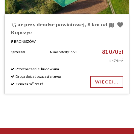
15 ar przy drodze powiatowej, 8 km od
Ropczyc
BRONISZÓW
81 070 zł
Sprzedam
Numer oferty: 7773
2
1 474 m
Przeznaczenie:
budowlana
Droga dojazdowa:
asfaltowa
WIĘCEJ...
2
Cena za m
:
55 zł