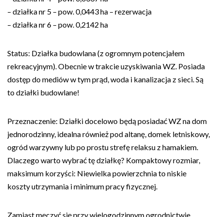
– działka nr 5 – pow. 0,0443 ha – rezerwacja
– działka nr 6 – pow. 0,2142 ha
Status: Działka budowlana (z ogromnym potencjałem
rekreacyjnym). Obecnie w trakcie uzyskiwania WZ. Posiada
dostęp do mediów w tym prąd, woda i kanalizacja z sieci. Są
to działki budowlane!
Przeznaczenie: Działki docelowo będą posiadać WZ na dom
jednorodzinny, idealna również pod altanę, domek letniskowy,
ogród warzywny lub po prostu strefę relaksu z hamakiem.
Dlaczego warto wybrać tę działkę? Kompaktowy rozmiar,
maksimum korzyści: Niewielka powierzchnia to niskie
koszty utrzymania i minimum pracy fizycznej.
Zamiast męczyć się przy wielogodzinnym ogrodnictwie,