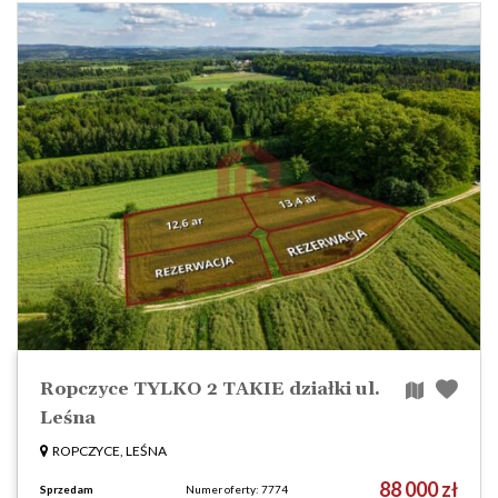
Ropczyce TYLKO 2 TAKIE działki ul.
Leśna
ROPCZYCE, LEŚNA
88 000 zł
Sprzedam
Numer oferty: 7774