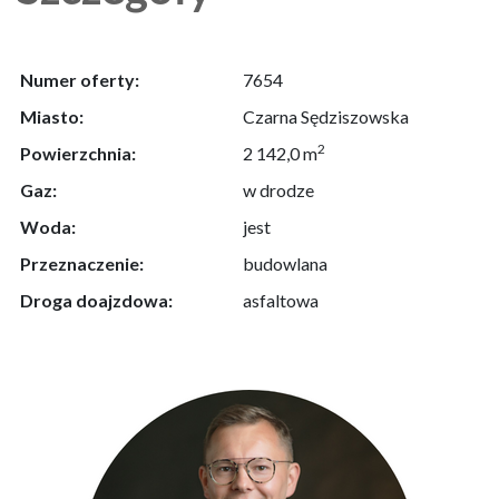
Numer oferty:
7654
Miasto:
Czarna Sędziszowska
2
Powierzchnia:
2 142,0 m
Gaz:
w drodze
Woda:
jest
Przeznaczenie:
budowlana
Droga doajzdowa:
asfaltowa