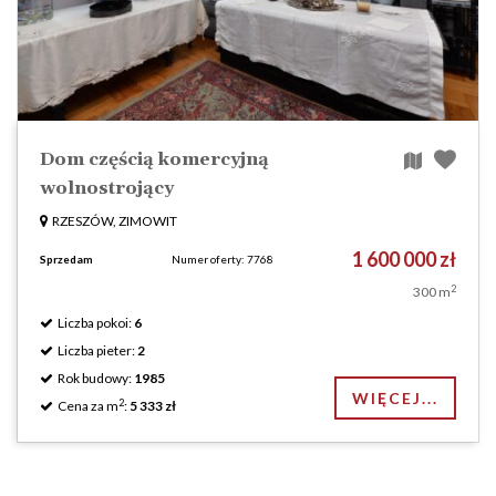
Dom częścią komercyjną
wolnostrojący
RZESZÓW, ZIMOWIT
1 600 000 zł
Sprzedam
Numer oferty: 7768
2
300 m
Liczba pokoi:
6
Liczba pieter:
2
Rok budowy:
1985
WIĘCEJ...
2
Cena za m
:
5 333 zł