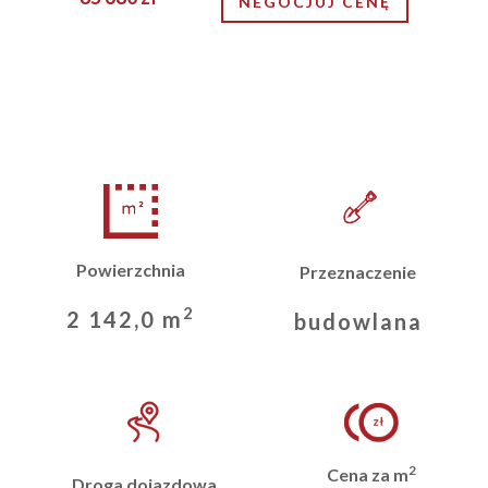
NEGOCJUJ CENĘ
Powierzchnia
Przeznaczenie
2
2 142,0 m
budowlana
2
Cena za m
Droga dojazdowa