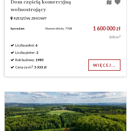
Dom częścią komercyjną
wolnostrojący
RZESZÓW, ZIMOWIT
1 600 000 zł
Sprzedam
Numer oferty: 7768
2
300 m
Liczba pokoi:
6
Liczba pieter:
2
Rok budowy:
1985
WIĘCEJ...
2
Cena za m
:
5 333 zł