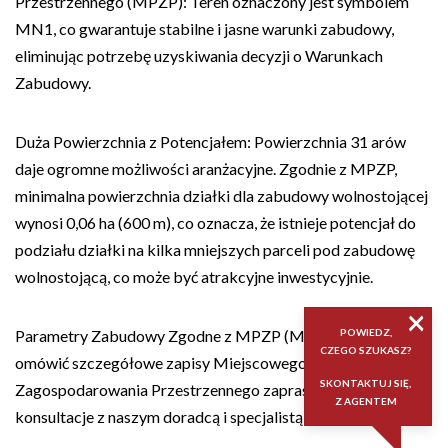
Przestrzennego (MPZP): Teren oznaczony jest symbolem
MN1, co gwarantuje stabilne i jasne warunki zabudowy,
eliminując potrzebę uzyskiwania decyzji o Warunkach
Zabudowy.
Duża Powierzchnia z Potencjałem: Powierzchnia 31 arów
daje ogromne możliwości aranżacyjne. Zgodnie z MPZP,
minimalna powierzchnia działki dla zabudowy wolnostojącej
wynosi 0,06 ha (600 m), co oznacza, że istnieje potencjał do
podziału działki na kilka mniejszych parceli pod zabudowę
wolnostojącą, co może być atrakcyjne inwestycyjnie.
×
Parametry Zabudowy Zgodne z MPZP (MN1): Jeżeli chcesz
POWIEDZ,
CZEGO SZUKASZ?
omówić szczegółowe zapisy Miejscowego Planu
SKONTAKTUJ SIĘ,
Zagospodarowania Przestrzennego zapraszamy na
Z AGENTEM
konsultacje z naszym doradcą i specjalistą z zakresu MPZP.