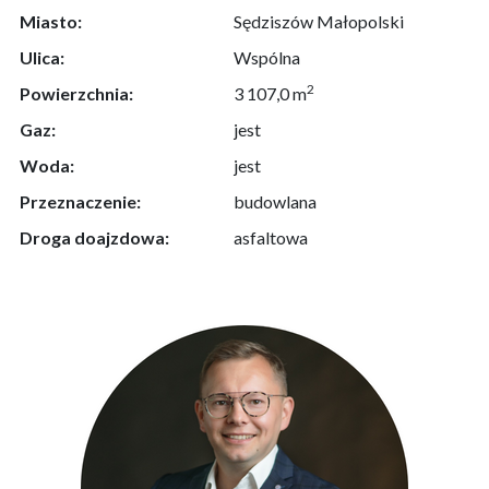
Miasto:
Sędziszów Małopolski
Ulica:
Wspólna
2
Powierzchnia:
3 107,0 m
Gaz:
jest
Woda:
jest
Przeznaczenie:
budowlana
Droga doajzdowa:
asfaltowa