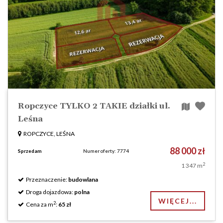
Ropczyce TYLKO 2 TAKIE działki ul.
Leśna
ROPCZYCE, LEŚNA
88 000 zł
Sprzedam
Numer oferty: 7774
2
1 347 m
Przeznaczenie:
budowlana
Droga dojazdowa:
polna
WIĘCEJ...
2
Cena za m
:
65 zł