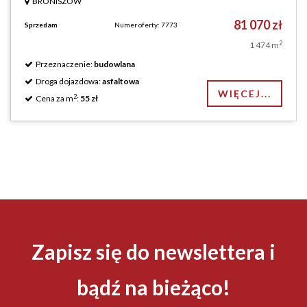
BRONISZÓW
81 070 zł
Sprzedam
Numer oferty: 7773
2
1 474 m
Przeznaczenie:
budowlana
Droga dojazdowa:
asfaltowa
WIĘCEJ...
2
Cena za m
:
55 zł
Zapisz się do newslettera i
bądź na bieżąco!