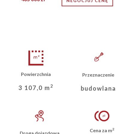
NEGOCJUJ CENĘ
Powierzchnia
Przeznaczenie
2
3 107,0 m
budowlana
2
Cena za m
Droga dojazdowa