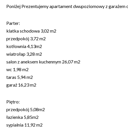
Poniżej Prezentujemy apartament dwupoziomowy z garażem 
Parter:
klatka schodowa 3,02 m2
przedpokój 3,72 m2
kotłownia 4,13m2
wiatrołap 3,28 m2
salon z aneksem kuchennym 26,07 m2
wc 1,98 m2
taras 5,94 m2
garaż 16,23 m2
Piętro:
przedpokój 5,08m2
łazienka 5,85m2
sypialnia 11,92 m2