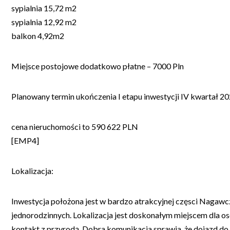
sypialnia 15,72 m2
sypialnia 12,92 m2
balkon 4,92m2
Miejsce postojowe dodatkowo płatne – 7000 Pln
Planowany termin ukończenia I etapu inwestycji IV kwartał 20
cena nieruchomości to 590 622 PLN
[EMP4]
Lokalizacja:
Inwestycja położona jest w bardzo atrakcyjnej częsci Naga
jednorodzinnych. Lokalizacja jest doskonałym miejscem dla os
kontakt z przyrodą. Dobra komunikacja sprawia, że dojazd do