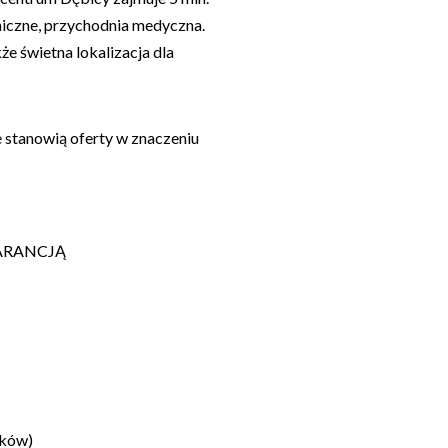
iczne, przychodnia medyczna.
kże świetna lokalizacja dla
e stanowią oferty w znaczeniu
WARANCJĄ
nków)