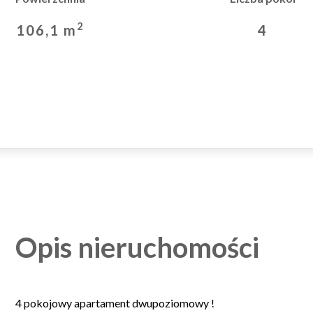
2
106,1 m
4
Opis nieruchomości
4 pokojowy apartament dwupoziomowy !