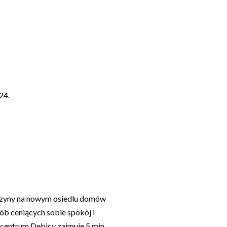
24.
wczyny na nowym osiedlu domów
ób ceniących sobie spokój i
 centrum Dębicy zajmuje 5 min.