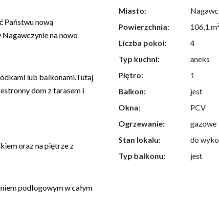
Miasto:
Nagawc
ić Państwu nową
Powierzchnia:
106,1 m
w Nagawczynie na nowo
Liczba pokoi:
4
Typ kuchni:
aneks
Piętro:
1
ódkami lub balkonami.Tutaj
rzestronny dom z tarasem i
Balkon:
jest
Okna:
PCV
Ogrzewanie:
gazowe
Stan lokalu:
do wyko
kiem oraz na piętrze z
Typ balkonu:
jest
waniem podłogowym w całym