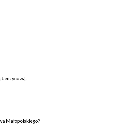
ą benzynową.
owa Małopolskiego?