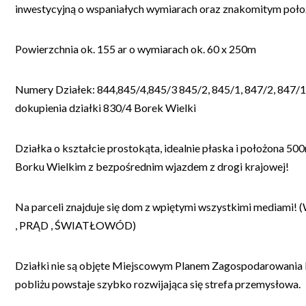
inwestycyjną o wspaniałych wymiarach oraz znakomitym poło
Powierzchnia ok. 155 ar o wymiarach ok. 60 x 250m
Numery Działek: 844,845/4,845/3 845/2, 845/1, 847/2, 847/1
dokupienia działki 830/4 Borek Wielki
Działka o kształcie prostokąta, idealnie płaska i położona 50
Borku Wielkim z bezpośrednim wjazdem z drogi krajowej!
Na parceli znajduje się dom z wpiętymi wszystkimi mediam
, PRĄD , ŚWIATŁOWÓD)
Działki nie są objęte Miejscowym Planem Zagospodarowania 
pobliżu powstaje szybko rozwijająca się strefa przemysłowa.