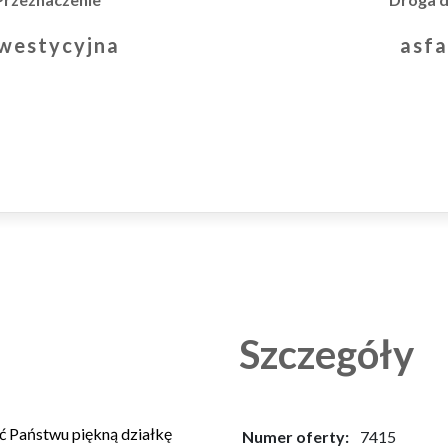
asf
westycyjna
Szczegóły
ć Państwu piękną działkę
Numer oferty:
7415