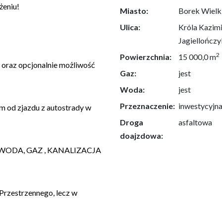
żeniu!
Miasto:
Borek Wielk
Ulica:
Króla Kazim
Jagiellończ
2
Powierzchnia:
15 000,0 m
 oraz opcjonalnie możliwość
Gaz:
jest
Woda:
jest
Przeznaczenie:
inwestycyjn
0m od zjazdu z autostrady w
Droga
asfaltowa
doajzdowa:
i! (WODA, GAZ , KANALIZACJA
Przestrzennego, lecz w