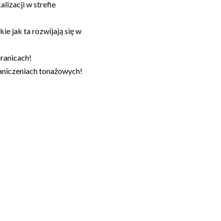
lizacji w strefie
ie jak ta rozwijają się w
granicach!
aniczeniach tonażowych!