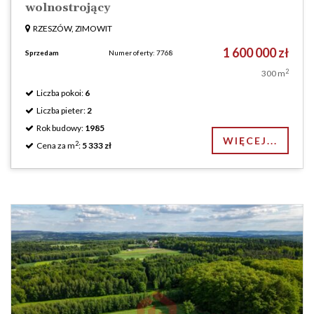
wolnostrojący
RZESZÓW, ZIMOWIT
1 600 000 zł
Sprzedam
Numer oferty: 7768
2
300 m
Liczba pokoi:
6
Liczba pieter:
2
Rok budowy:
1985
WIĘCEJ...
2
Cena za m
:
5 333 zł