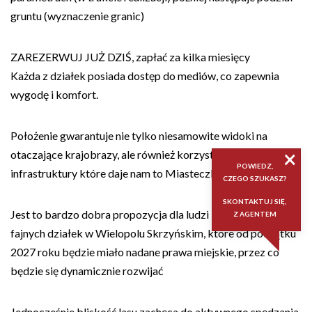
gruntu (wyznaczenie granic)
ZAREZERWUJ JUŻ DZIŚ, zapłać za kilka miesięcy
Każda z działek posiada dostęp do mediów, co zapewnia
wygodę i komfort.
Położenie gwarantuje nie tylko niesamowite widoki na
×
otaczające krajobrazy, ale również korzystny dostęp do
POWIEDZ,
infrastruktury które daje nam to Miasteczko.
CZEGO SZUKASZ?
SKONTAKTUJ SIĘ,
Jest to bardzo dobra propozycja dla ludzi którzy szukają
Z AGENTEM
fajnych działek w Wielopolu Skrzyńskim, które od początku
2027 roku będzie miało nadane prawa miejskie, przez co
będzie się dynamicznie rozwijać
Jednocześnie bliskość lasu zachęca do aktywnego spędzania