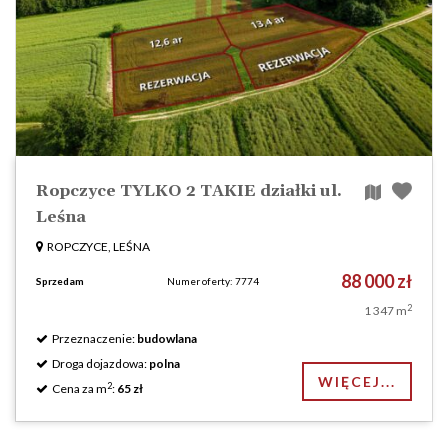
Ropczyce TYLKO 2 TAKIE działki ul.
Leśna
ROPCZYCE, LEŚNA
88 000 zł
Sprzedam
Numer oferty: 7774
2
1 347 m
Przeznaczenie:
budowlana
Droga dojazdowa:
polna
WIĘCEJ...
2
Cena za m
:
65 zł