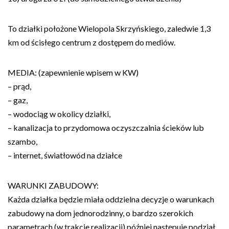
To działki położone Wielopola Skrzyńskiego, zaledwie 1,3
km od ścisłego centrum z dostępem do mediów.
MEDIA: (zapewnienie wpisem w KW)
– prąd,
– gaz,
– wodociąg w okolicy działki,
– kanalizacja to przydomowa oczyszczalnia ścieków lub
szambo,
– internet, światłowód na działce
WARUNKI ZABUDOWY:
Każda działka będzie miała oddzielna decyzje o warunkach
zabudowy na dom jednorodzinny, o bardzo szerokich
parametrach (w trakcie realizacji) później następuje podział