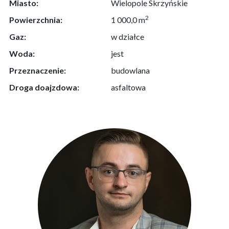
Miasto:
Wielopole Skrzyńskie
2
Powierzchnia:
1 000,0 m
Gaz:
w działce
Woda:
jest
Przeznaczenie:
budowlana
Droga doajzdowa:
asfaltowa