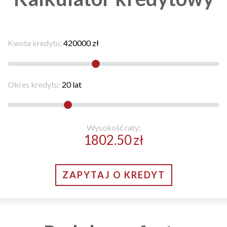
Kwota kredytu:
420000
zł
Okres kredytu:
20
lat
Wysokość raty:
1802.50
zł
ZAPYTAJ O KREDYT