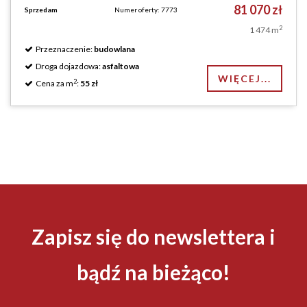
81 070 zł
Sprzedam
Numer oferty: 7773
2
1 474 m
Przeznaczenie:
budowlana
Droga dojazdowa:
asfaltowa
WIĘCEJ...
2
Cena za m
:
55 zł
Zapisz się do newslettera i
bądź na bieżąco!