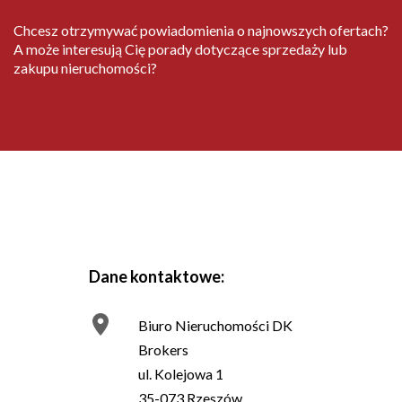
Chcesz otrzymywać powiadomienia o najnowszych ofertach?
A może interesują Cię porady dotyczące sprzedaży lub
zakupu nieruchomości?
Dane kontaktowe:
Biuro Nieruchomości DK
Brokers
ul. Kolejowa 1
35-073 Rzeszów