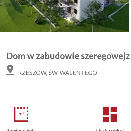
Dom w zabudowie szeregowejz
RZESZÓW, ŚW. WALENTEGO
Powierzchnia
Liczba pokoi