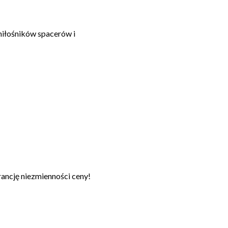
miłośników spacerów i
cję niezmienności ceny!