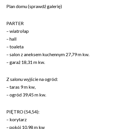
Plan domu (sprawdź galerię)
PARTER
– wiatrołap
– hall
– toaleta
– salon z aneksem kuchennym 27,79 m kw.
– garaż 18,31 m kw.
Z salonu wyjście na ogród:
– taras 9 m kw,
– ogród 39,45 m kw.
PIĘTRO (54,54):
– korytarz
– pokój 10,98 m kw