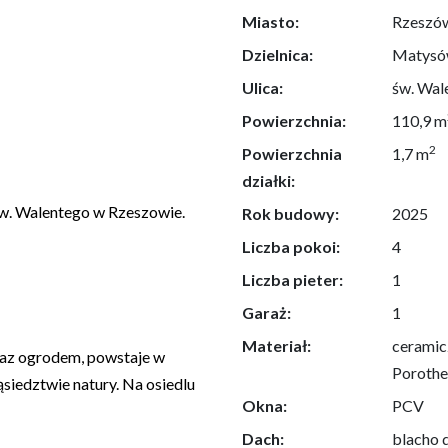
Miasto:
Rzeszó
Dzielnica:
Matysó
Ulica:
św. Wal
Powierzchnia:
110,9 m
2
Powierzchnia
1,7 m
działki:
Św. Walentego w Rzeszowie.
Rok budowy:
2025
Liczba pokoi:
4
Liczba pieter:
1
Garaż:
1
Materiał:
ceramic
az ogrodem, powstaje w
Poroth
siedztwie natury. Na osiedlu
Okna:
PCV
Dach:
blacho