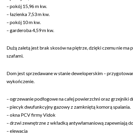
– pokój 15,96 m kw.
– łazienka 7,53 m kw.
– pokój 10 m kw.
– garderoba 4,59 m kw.
Dużą zaletą jest brak skosów na piętrze, dzięki czemu nie ma 
szafami.
Dom jest sprzedawane w stanie deweloperskim – przygotowa
wykończenie.
– ogrzewanie podłogowe na całej powierzchni oraz grzejniki 
– piecyk dwufunkcyjny gazowy z zamkniętą komorą spalania.
– okna PCV firmy Vidok
– drzwi zewnętrzne z wkładką antywłamaniową zapewniają 
– elewacja