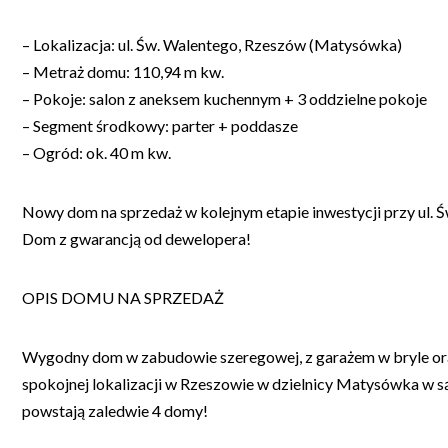
– Lokalizacja: ul. Św. Walentego, Rzeszów (Matysówka)
– Metraż domu: 110,94 m kw.
– Pokoje: salon z aneksem kuchennym + 3 oddzielne pokoje
– Segment środkowy: parter + poddasze
– Ogród: ok. 40 m kw.
Nowy dom na sprzedaż w kolejnym etapie inwestycji przy ul. 
Dom z gwarancją od dewelopera!
OPIS DOMU NA SPRZEDAŻ
Wygodny dom w zabudowie szeregowej, z garażem w bryle or
spokojnej lokalizacji w Rzeszowie w dzielnicy Matysówka w są
powstają zaledwie 4 domy!