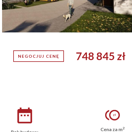
748 845 zł
NEGOCJUJ CENĘ
2
Cena za m
Rok budowy