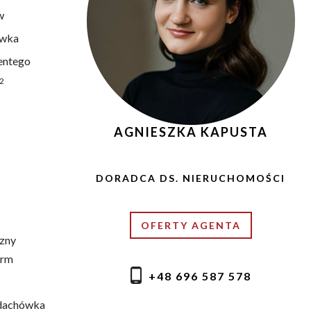
w
wka
entego
2
AGNIESZKA KAPUSTA
DORADCA DS. NIERUCHOMOŚCI
OFERTY AGENTA
zny
erm
+48 696 587 578
 dachówka