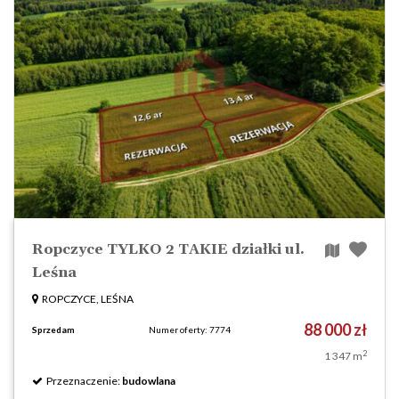
Ropczyce TYLKO 2 TAKIE działki ul.
Leśna
ROPCZYCE, LEŚNA
88 000 zł
Sprzedam
Numer oferty: 7774
2
1 347 m
Przeznaczenie:
budowlana