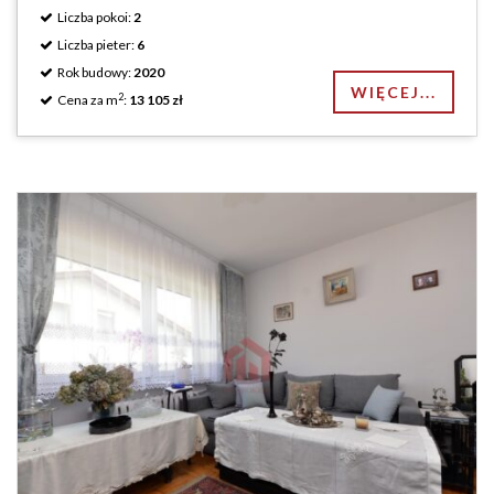
Liczba pokoi:
2
Liczba pieter:
6
Rok budowy:
2020
WIĘCEJ...
2
Cena za m
:
13 105 zł