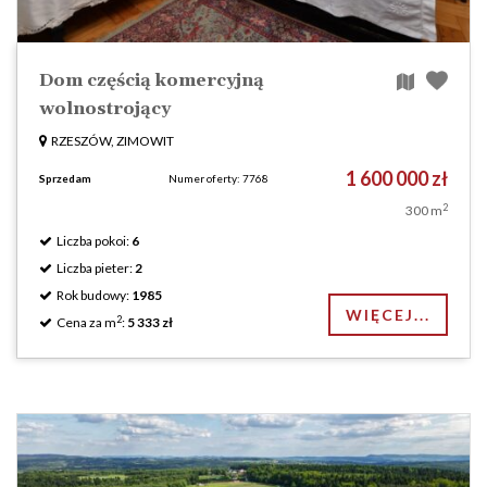
Dom częścią komercyjną
wolnostrojący
RZESZÓW, ZIMOWIT
1 600 000 zł
Sprzedam
Numer oferty: 7768
2
300 m
Liczba pokoi:
6
Liczba pieter:
2
Rok budowy:
1985
WIĘCEJ...
2
Cena za m
:
5 333 zł