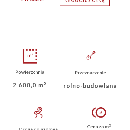
NEGOCJUJ CENĘ
Powierzchnia
Przeznaczenie
2
2 600,0 m
rolno-budowlana
2
Cena za m
Droga dojazdowa