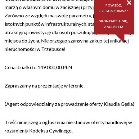
×
POWIEDZ,
marzą o własnym domu w zacisznej i przyjaznej okolicy.
CZEGO SZUKASZ?
Zarówno ze względu na swoje parametry, jak i bliskość
SKONTAKTUJ SIĘ,
istotnych punktów infrastrukturalnych, stanowi ona
Z AGENTEM
atrakcyjną inwestycję dla osób poszukujących wymarzonego
miejsca do życia. Nie przegap szansy na zakup tej unikalnej
nieruchomości w Trzebusce!
Cena działki to 149 000,00 PLN
Zapraszamy na prezentację w terenie,
(Agent odpowiedzialny za prowadzenie oferty Klaudia Gęśla)
Treść niniejszego ogłoszenia nie stanowi oferty handlowej w
rozumieniu Kodeksu Cywilnego.