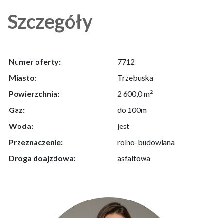
Szczegóły
Numer oferty:
7712
Miasto:
Trzebuska
2
Powierzchnia:
2 600,0 m
Gaz:
do 100m
Woda:
jest
Przeznaczenie:
rolno-budowlana
Droga doajzdowa:
asfaltowa