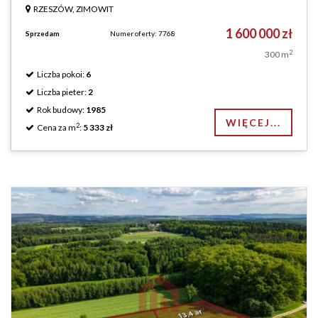
RZESZÓW, ZIMOWIT
1 600 000 zł
Sprzedam
Numer oferty: 7768
2
300 m
Liczba pokoi:
6
Liczba pieter:
2
Rok budowy:
1985
WIĘCEJ...
2
Cena za m
:
5 333 zł