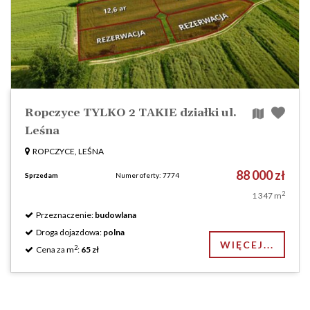
Ropczyce TYLKO 2 TAKIE działki ul.
Leśna
ROPCZYCE, LEŚNA
88 000 zł
Sprzedam
Numer oferty: 7774
2
1 347 m
Przeznaczenie:
budowlana
Droga dojazdowa:
polna
WIĘCEJ...
2
Cena za m
:
65 zł