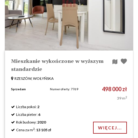
Mieszkanie wykończone w wyższym
standardzie
RZESZÓW, WOŁYŃSKA
498 000 zł
Sprzedam
Numer oferty: 7769
2
39 m
Liczba pokoi:
2
Liczba pieter:
6
Rok budowy:
2020
WIĘCEJ...
2
Cena za m
:
13 105 zł