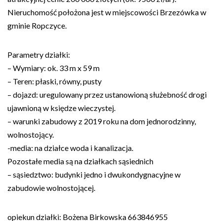
Nieruchomość położona jest w miejscowości Brzezówka w
gminie Ropczyce.
Parametry działki:
– Wymiary: ok. 33 m x 59 m
– Teren: płaski, równy, pusty
– dojazd: uregulowany przez ustanowioną służebność drogi
ujawnioną w księdze wieczystej.
– warunki zabudowy z 2019 roku na dom jednorodzinny,
wolnostojący.
-media: na działce woda i kanalizacja.
Pozostałe media są na działkach sąsiednich
– sąsiedztwo: budynki jedno i dwukondygnacyjne w
zabudowie wolnostojącej.
opiekun działki: Bożena Birkowska 663846955