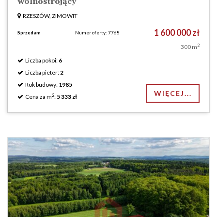
wolnostrojący
RZESZÓW, ZIMOWIT
1 600 000 zł
Sprzedam
Numer oferty: 7768
2
300 m
Liczba pokoi:
6
Liczba pieter:
2
Rok budowy:
1985
WIĘCEJ...
2
Cena za m
:
5 333 zł