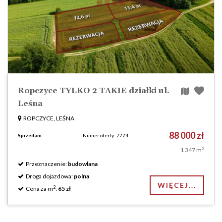
Ropczyce TYLKO 2 TAKIE działki ul.
Leśna
ROPCZYCE, LEŚNA
88 000 zł
Sprzedam
Numer oferty: 7774
2
1 347 m
Przeznaczenie:
budowlana
Droga dojazdowa:
polna
WIĘCEJ...
2
Cena za m
:
65 zł