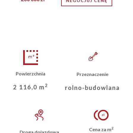
NEGOCJUJ CENĘ
Powierzchnia
Przeznaczenie
2
2 116,0 m
rolno-budowlana
2
Cena za m
Droga dojazdowa