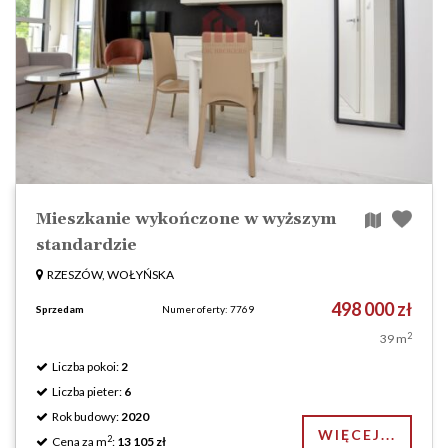
Mieszkanie wykończone w wyższym
standardzie
RZESZÓW, WOŁYŃSKA
498 000 zł
Sprzedam
Numer oferty: 7769
2
39 m
Liczba pokoi:
2
Liczba pieter:
6
Rok budowy:
2020
WIĘCEJ...
2
Cena za m
:
13 105 zł