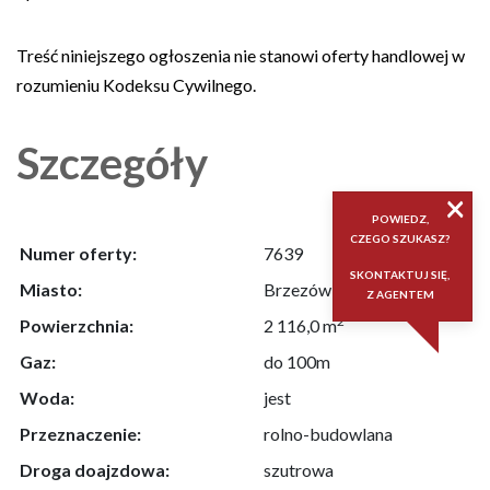
Treść niniejszego ogłoszenia nie stanowi oferty handlowej w
rozumieniu Kodeksu Cywilnego.
Szczegóły
×
POWIEDZ,
CZEGO SZUKASZ?
Numer oferty:
7639
SKONTAKTUJ SIĘ,
Miasto:
Brzezówka
Z AGENTEM
2
Powierzchnia:
2 116,0 m
Gaz:
do 100m
Woda:
jest
Przeznaczenie:
rolno-budowlana
Droga doajzdowa:
szutrowa