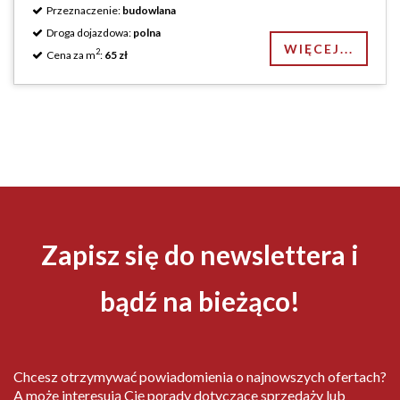
Przeznaczenie:
budowlana
Droga dojazdowa:
polna
WIĘCEJ...
2
Cena za m
:
65 zł
Zapisz się do newslettera i
bądź na bieżąco!
Chcesz otrzymywać powiadomienia o najnowszych ofertach?
A może interesują Cię porady dotyczące sprzedaży lub