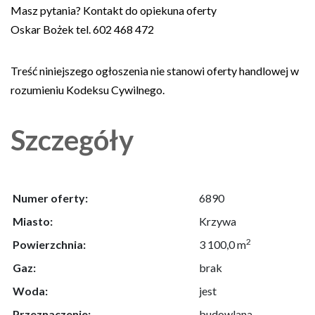
Masz pytania? Kontakt do opiekuna oferty
Oskar Bożek tel. 602 468 472
Treść niniejszego ogłoszenia nie stanowi oferty handlowej w
rozumieniu Kodeksu Cywilnego.
Szczegóły
Numer oferty:
6890
Miasto:
Krzywa
2
Powierzchnia:
3 100,0 m
Gaz:
brak
Woda:
jest
Przeznaczenie:
budowlana