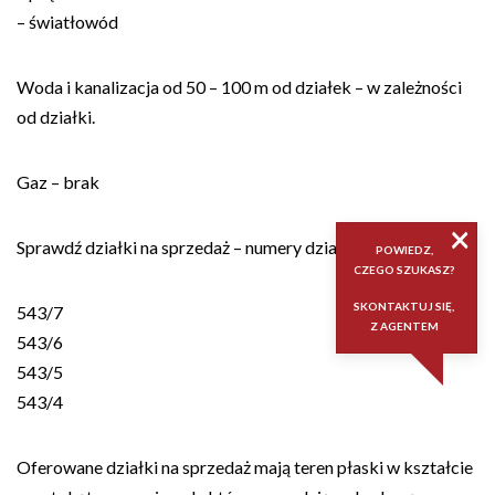
– światłowód
Woda i kanalizacja od 50 – 100 m od działek – w zależności
od działki.
Gaz – brak
×
Sprawdź działki na sprzedaż – numery działek:
POWIEDZ,
CZEGO SZUKASZ?
SKONTAKTUJ SIĘ,
543/7
Z AGENTEM
543/6
543/5
543/4
Oferowane działki na sprzedaż mają teren płaski w kształcie