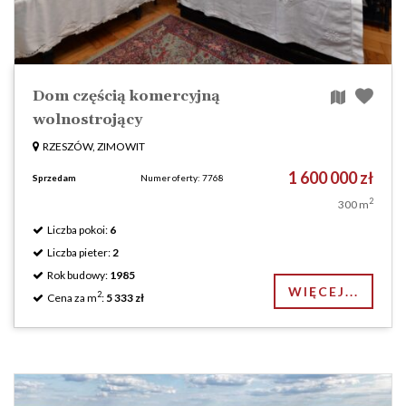
Dom częścią komercyjną
wolnostrojący
RZESZÓW, ZIMOWIT
1 600 000 zł
Sprzedam
Numer oferty: 7768
2
300 m
Liczba pokoi:
6
Liczba pieter:
2
Rok budowy:
1985
WIĘCEJ...
2
Cena za m
:
5 333 zł