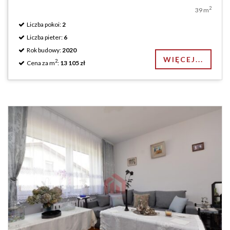
2
39 m
Liczba pokoi:
2
Liczba pieter:
6
Rok budowy:
2020
WIĘCEJ...
2
Cena za m
:
13 105 zł