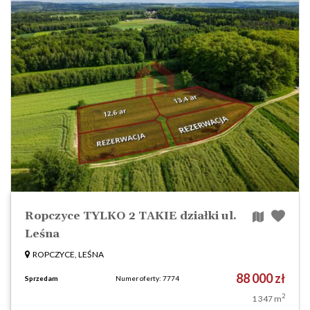
Ropczyce TYLKO 2 TAKIE działki ul.
Leśna
ROPCZYCE, LEŚNA
88 000 zł
Sprzedam
Numer oferty: 7774
2
1 347 m