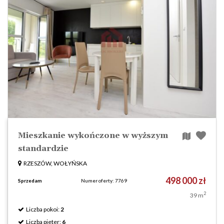
Mieszkanie wykończone w wyższym
standardzie
RZESZÓW, WOŁYŃSKA
498 000 zł
Sprzedam
Numer oferty: 7769
2
39 m
Liczba pokoi:
2
Liczba pieter:
6