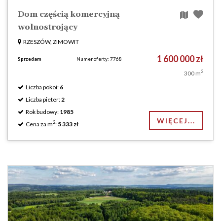
Dom częścią komercyjną
wolnostrojący
RZESZÓW, ZIMOWIT
1 600 000 zł
Sprzedam
Numer oferty: 7768
2
300 m
Liczba pokoi:
6
Liczba pieter:
2
Rok budowy:
1985
WIĘCEJ...
2
Cena za m
:
5 333 zł