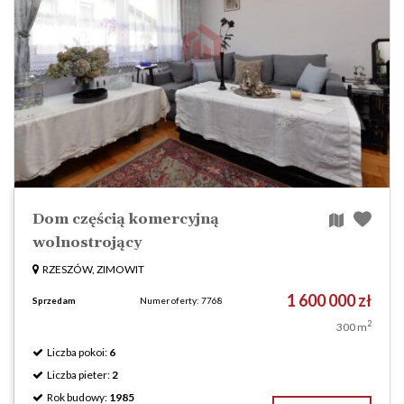
Dom częścią komercyjną
wolnostrojący
RZESZÓW, ZIMOWIT
1 600 000 zł
Sprzedam
Numer oferty: 7768
2
300 m
Liczba pokoi:
6
Liczba pieter:
2
Rok budowy:
1985