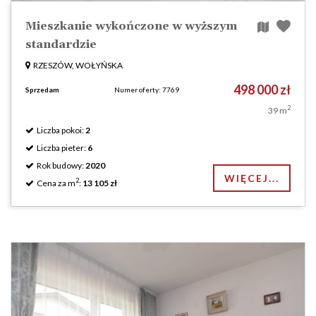
Mieszkanie wykończone w wyższym
standardzie
RZESZÓW, WOŁYŃSKA
498 000 zł
Sprzedam
Numer oferty: 7769
2
39 m
Liczba pokoi:
2
Liczba pieter:
6
Rok budowy:
2020
WIĘCEJ...
2
Cena za m
:
13 105 zł