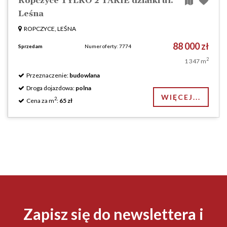
Ropczyce TYLKO 2 TAKIE działki ul.
Leśna
ROPCZYCE, LEŚNA
88 000 zł
Sprzedam
Numer oferty: 7774
2
1 347 m
Przeznaczenie:
budowlana
Droga dojazdowa:
polna
WIĘCEJ...
2
Cena za m
:
65 zł
Zapisz się do newslettera i