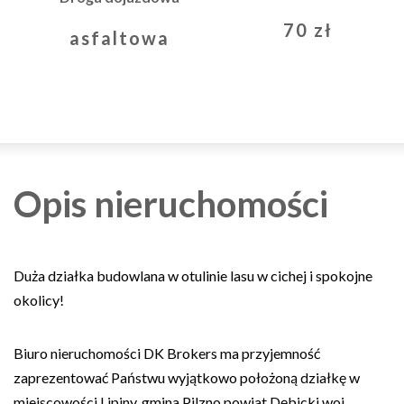
70 zł
asfaltowa
Opis nieruchomości
Duża działka budowlana w otulinie lasu w cichej i spokojne
okolicy!
Biuro nieruchomości DK Brokers ma przyjemność
zaprezentować Państwu wyjątkowo położoną działkę w
miejscowości Lipiny, gmina Pilzno powiat Dębicki woj.