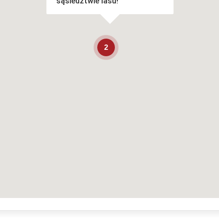
sąsiedztwie lasu!
2