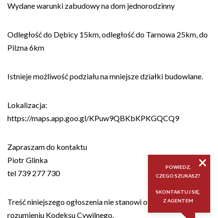
Wydane warunki zabudowy na dom jednorodzinny
Odległość do Dębicy 15km, odległość do Tarnowa 25km, do
Pilzna 6km
Istnieje możliwość podziału na mniejsze działki budowlane.
Lokalizacja:
https://maps.app.goo.gl/KPuw9QBKbKPKGQCQ9
Zapraszam do kontaktu
×
Piotr Glinka
POWIEDZ,
tel 739 277 730
CZEGO SZUKASZ?
SKONTAKTUJ SIĘ,
Treść niniejszego ogłoszenia nie stanowi oferty handlowej w
Z AGENTEM
rozumieniu Kodeksu Cywilnego.