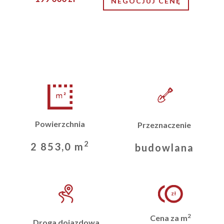
NEGOCJUJ CENĘ
Powierzchnia
Przeznaczenie
2
2 853,0 m
budowlana
2
Cena za m
Droga dojazdowa