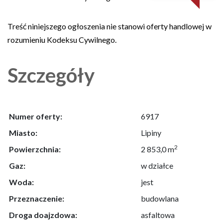
Treść niniejszego ogłoszenia nie stanowi oferty handlowej w
rozumieniu Kodeksu Cywilnego.
Szczegóły
Numer oferty:
6917
Miasto:
Lipiny
2
Powierzchnia:
2 853,0 m
Gaz:
w działce
Woda:
jest
Przeznaczenie:
budowlana
Droga doajzdowa:
asfaltowa