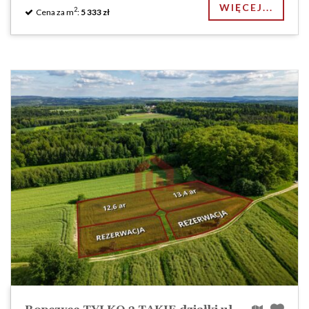
WIĘCEJ...
2
Cena za m
:
5 333 zł