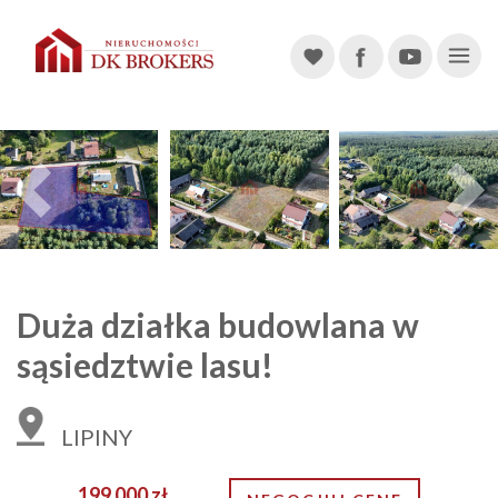
Main Navigation
Previous
Duża działka budowlana w
sąsiedztwie lasu!
LIPINY
199 000 zł