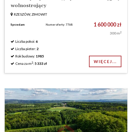
wolnostrojący
RZESZÓW, ZIMOWIT
1 600 000 zł
Sprzedam
Numer oferty: 7768
2
300 m
Liczba pokoi:
6
Liczba pieter:
2
Rok budowy:
1985
WIĘCEJ...
2
Cena za m
:
5 333 zł