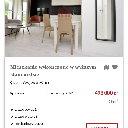
Mieszkanie wykończone w wyższym
standardzie
RZESZÓW, WOŁYŃSKA
498 000 zł
Sprzedam
Numer oferty: 7769
2
39 m
Liczba pokoi:
2
Liczba pieter:
6
Rok budowy:
2020