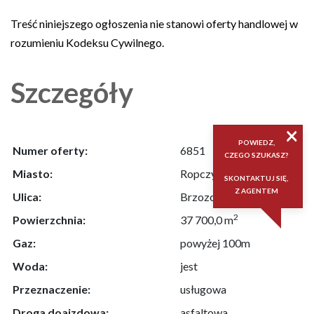
Treść niniejszego ogłoszenia nie stanowi oferty handlowej w
rozumieniu Kodeksu Cywilnego.
Szczegóły
×
POWIEDZ,
Numer oferty:
6851
CZEGO SZUKASZ?
Miasto:
Ropczyce
SKONTAKTUJ SIĘ,
Z AGENTEM
Ulica:
Brzozowa
2
Powierzchnia:
37 700,0 m
Gaz:
powyżej 100m
Woda:
jest
Przeznaczenie:
usługowa
Droga doajzdowa:
asfaltowa