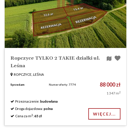
Ropczyce TYLKO 2 TAKIE działki ul.
Leśna
ROPCZYCE, LEŚNA
88 000 zł
Sprzedam
Numer oferty: 7774
2
1 347 m
Przeznaczenie:
budowlana
Droga dojazdowa:
polna
WIĘCEJ...
2
Cena za m
:
65 zł