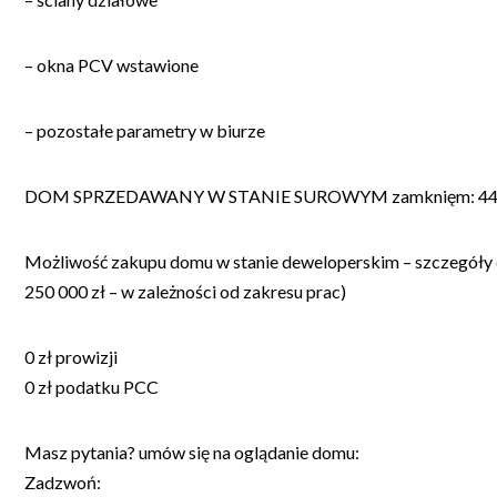
– okna PCV wstawione
– pozostałe parametry w biurze
DOM SPRZEDAWANY W STANIE SUROWYM zamknięm: 442
Możliwość zakupu domu w stanie deweloperskim – szczegóły 
250 000 zł – w zależności od zakresu prac)
0 zł prowizji
0 zł podatku PCC
Masz pytania? umów się na oglądanie domu:
Zadzwoń: