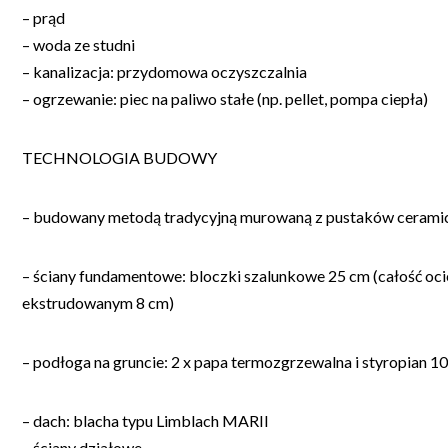
– prąd
– woda ze studni
– kanalizacja: przydomowa oczyszczalnia
– ogrzewanie: piec na paliwo stałe (np. pellet, pompa ciepła)
TECHNOLOGIA BUDOWY
– budowany metodą tradycyjną murowaną z pustaków cerami
– ściany fundamentowe: bloczki szalunkowe 25 cm (całość oc
ekstrudowanym 8 cm)
– podłoga na gruncie: 2 x papa termozgrzewalna i styropian 10
– dach: blacha typu Limblach MARII
– ściany działowe