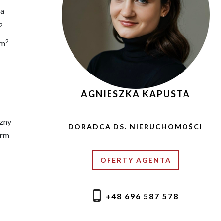
a
2
2
 m
AGNIESZKA KAPUSTA
zny
DORADCA DS. NIERUCHOMOŚCI
erm
OFERTY AGENTA
+48 696 587 578