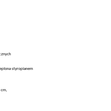
cznych
ieplona styropianem
 cm,