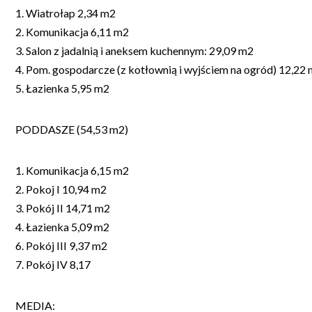
1. Wiatrołap 2,34 m2
2. Komunikacja 6,11 m2
3. Salon z jadalnią i aneksem kuchennym: 29,09 m2
4. Pom. gospodarcze (z kotłownią i wyjściem na ogród) 12,22
5. Łazienka 5,95 m2
PODDASZE (54,53 m2)
1. Komunikacja 6,15 m2
2. Pokoj I 10,94 m2
3. Pokój II 14,71 m2
4. Łazienka 5,09 m2
6. Pokój III 9,37 m2
7. Pokój IV 8,17
MEDIA: