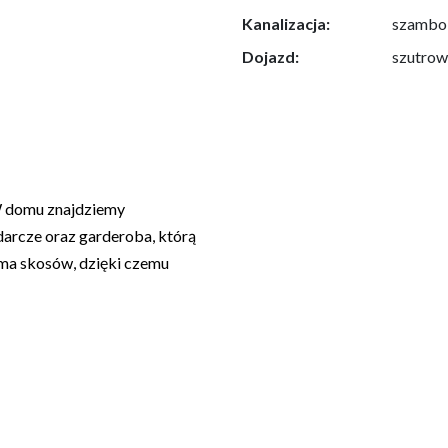
Kanalizacja:
szambo
Dojazd:
szutro
 W domu znajdziemy
darcze oraz garderoba, którą
 ma skosów, dzięki czemu