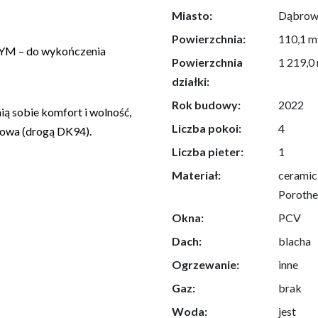
Miasto:
Dąbrow
Powierzchnia:
110,1 m
– do wykończenia
Powierzchnia
1 219,0
działki:
Rok budowy:
2022
ią sobie komfort i wolność,
Liczba pokoi:
4
zowa (drogą DK94).
Liczba pieter:
1
Materiał:
ceramic
Poroth
Okna:
PCV
Dach:
blacha
Ogrzewanie:
inne
Gaz:
brak
Woda:
jest