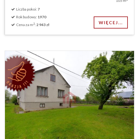
105 m
Liczba pokoi:
7
Rok budowy:
1970
WIĘCEJ...
2
Cena za m
:
2 943 zł