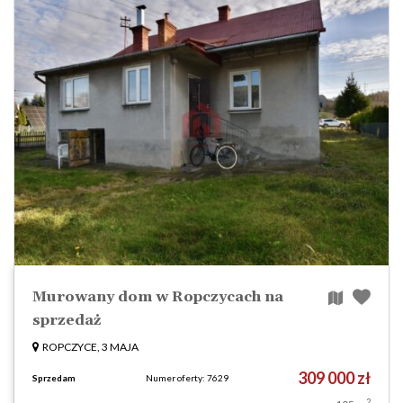
Murowany dom w Ropczycach na
sprzedaż
ROPCZYCE, 3 MAJA
309 000 zł
Sprzedam
Numer oferty: 7629
2