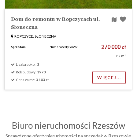
Dom do remontu w Ropczycach ul.
Słoneczna
ROPCZYCE, SŁONECZNA
270 000 zł
Sprzedam
Numer oferty: 6692
2
87 m
Liczba pokoi:
3
Rok budowy:
1970
WIĘCEJ...
2
Cena za m
:
3 103 zł
Biuro nieruchomości Rzeszów
Sprawdzone oferty nieruchomości na sprzedaż w Rzeszowie,