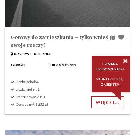
Gotowy do zamieszkania – tylko wnieś
swoje rzeczy!
ROPCZYCE, KOLONIA
×
850 000 zł
POWIEDZ,
Sprzedam
Numer oferty: 7693
CZEGO SZUKASZ?
2
104 m
SKONTAKTUJ SIĘ,
Liczba pokoi:
4
Z AGENTEM
Liczba pieter:
1
Rok budowy:
2013
WIĘCEJ...
2
Cena za m
:
8 252 zł