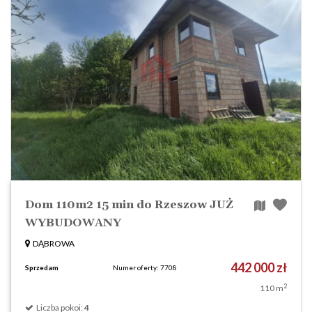
Dom 110m2 15 min do Rzeszow JUŻ
WYBUDOWANY
DĄBROWA
442 000 zł
Sprzedam
Numer oferty: 7708
2
110 m
Liczba pokoi:
4