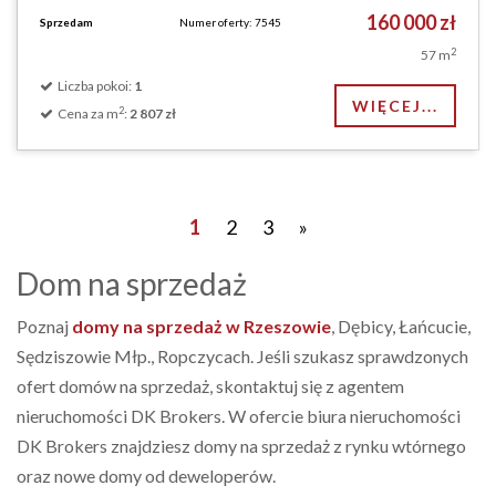
160 000 zł
Sprzedam
Numer oferty: 7545
2
57 m
Liczba pokoi:
1
WIĘCEJ...
2
Cena za m
:
2 807 zł
Posts navigation
1
2
3
»
Dom na sprzedaż
Poznaj
domy na sprzedaż w Rzeszowie
, Dębicy, Łańcucie,
Sędziszowie Młp., Ropczycach. Jeśli szukasz sprawdzonych
ofert domów na sprzedaż, skontaktuj się z agentem
nieruchomości DK Brokers. W ofercie biura nieruchomości
DK Brokers znajdziesz domy na sprzedaż z rynku wtórnego
oraz nowe domy od deweloperów.