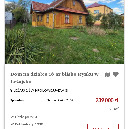
Dom na działce 16 ar blisko Rynku w
Leżajsku
LEŻAJSK, ŚW. KRÓLOWEJ JADWIGI
239 000 zł
Sprzedam
Numer oferty: 7664
2
90 m
Liczba pokoi:
3
Rok budowy:
1930