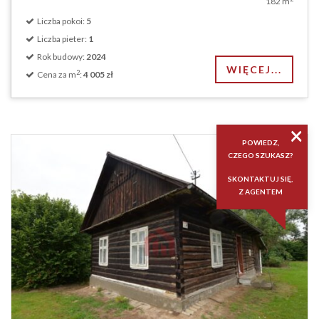
182 m
Liczba pokoi:
5
Liczba pieter:
1
Rok budowy:
2024
WIĘCEJ...
2
Cena za m
:
4 005 zł
×
POWIEDZ,
CZEGO SZUKASZ?
SKONTAKTUJ SIĘ,
Z AGENTEM