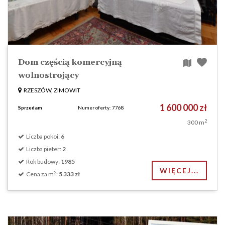
Dom częścią komercyjną
wolnostrojący
RZESZÓW, ZIMOWIT
1 600 000 zł
Sprzedam
Numer oferty: 7768
2
300 m
Liczba pokoi:
6
Liczba pieter:
2
Rok budowy:
1985
WIĘCEJ...
2
Cena za m
:
5 333 zł