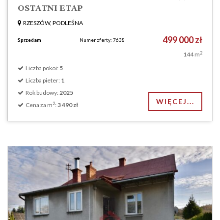
OSTATNI ETAP
RZESZÓW, PODLEŚNA
499 000 zł
Sprzedam
Numer oferty: 7638
2
144 m
Liczba pokoi:
5
Liczba pieter:
1
Rok budowy:
2025
WIĘCEJ...
2
Cena za m
:
3 490 zł