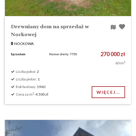
Drewniany dom na sprzedaż w
Nockowej
NOCKOWA
270 000 zł
Sprzedam
Numer oferty: 7750
2
60 m
Liczba pokoi:
2
Liczba pieter:
1
Rok budowy:
1960
WIĘCEJ...
2
Cena za m
:
4 500 zł