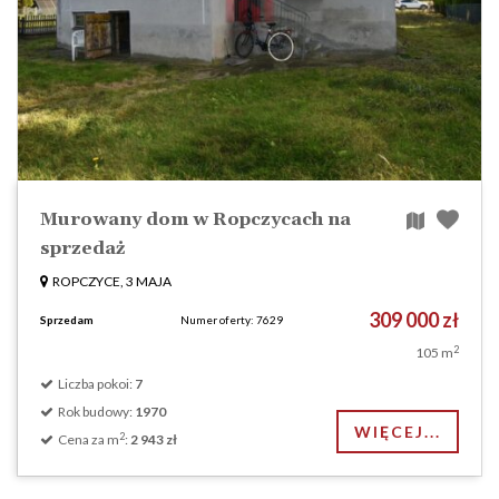
Murowany dom w Ropczycach na
sprzedaż
ROPCZYCE, 3 MAJA
309 000 zł
Sprzedam
Numer oferty: 7629
2
105 m
Liczba pokoi:
7
Rok budowy:
1970
WIĘCEJ...
2
Cena za m
:
2 943 zł