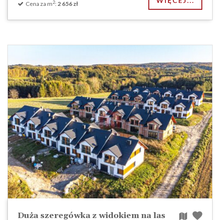
WIĘCEJ...
2
Cena za m
:
2 656 zł
Duża szeregówka z widokiem na las