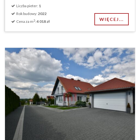
Liczba pieter:
1
Rok budowy:
2022
WIĘCEJ...
2
Cena za m
:
4 018 zł