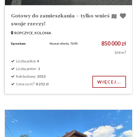
Gotowy do zamieszkania – tylko wnieś
swoje rzeczy!
ROPCZYCE, KOLONIA
850 000 zł
Sprzedam
Numer oferty: 7693
2
104 m
Liczba pokoi:
4
Liczba pieter:
1
Rok budowy:
2013
WIĘCEJ...
2
Cena za m
:
8 252 zł