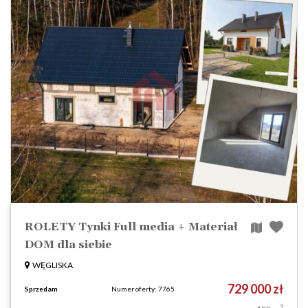
ROLETY Tynki Full media + Materiał
DOM dla siebie
WĘGLISKA
729 000 zł
Sprzedam
Numer oferty: 7765
2