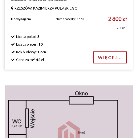
RZESZÓW, KAZIMIERZA PUŁASKIEGO
2 800 zł
Do wynajęcia
Numer oferty: 7770
2
67 m
Liczba pokoi:
3
Liczba pieter:
10
Rok budowy:
1974
WIĘCEJ...
2
Cena za m
:
42 zł