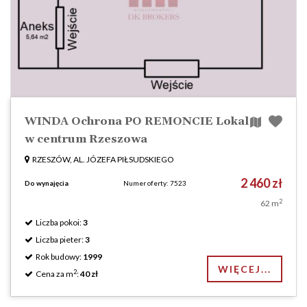
WINDA Ochrona PO REMONCIE Lokal
w centrum Rzeszowa
RZESZÓW, AL. JÓZEFA PIŁSUDSKIEGO
2 460 zł
Do wynajęcia
Numer oferty: 7523
2
62 m
Liczba pokoi:
3
Liczba pieter:
3
Rok budowy:
1999
WIĘCEJ...
2
Cena za m
:
40 zł