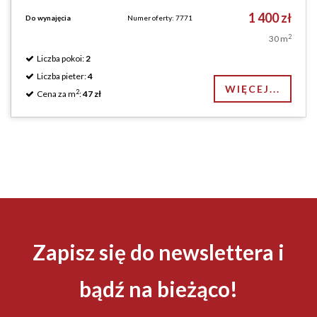
1 400 zł
Do wynajęcia
Numer oferty: 7771
2
30 m
Liczba pokoi:
2
Liczba pieter:
4
WIĘCEJ...
2
Cena za m
:
47 zł
Zapisz się do newslettera i
bądź na bieżąco!