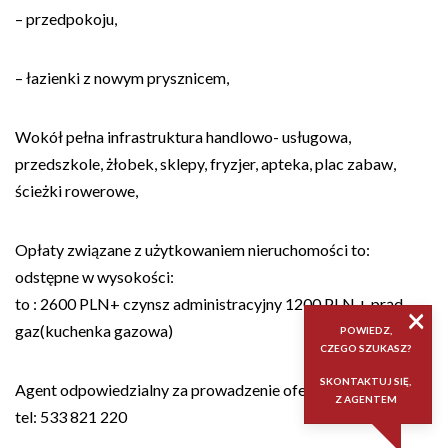
– przedpokoju,
– łazienki z nowym prysznicem,
Wokół pełna infrastruktura handlowo- usługowa,
przedszkole, żłobek, sklepy, fryzjer, apteka, plac zabaw,
ścieżki rowerowe,
Opłaty związane z użytkowaniem nieruchomości to:
odstępne w wysokości:
to : 2600 PLN+ czynsz administracyjny 1200 PLN + prąd,
×
gaz(kuchenka gazowa)
POWIEDZ,
CZEGO SZUKASZ?
SKONTAKTUJ SIĘ,
Agent odpowiedzialny za prowadzenie oferty Klaudia Gęśla
Z AGENTEM
tel: 533 821 220