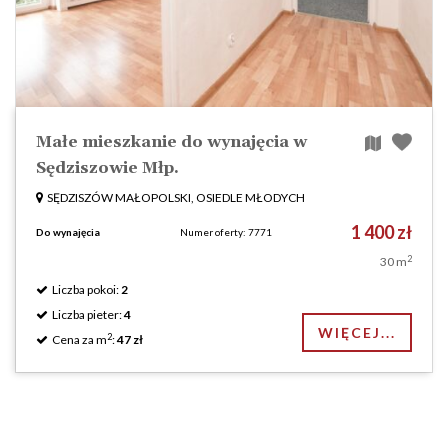
Małe mieszkanie do wynajęcia w
Sędziszowie Młp.
SĘDZISZÓW MAŁOPOLSKI, OSIEDLE MŁODYCH
1 400 zł
Do wynajęcia
Numer oferty: 7771
2
30 m
Liczba pokoi:
2
Liczba pieter:
4
WIĘCEJ...
2
Cena za m
:
47 zł