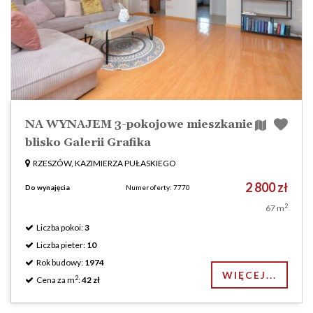
NA WYNAJEM 3-pokojowe mieszkanie
blisko Galerii Grafika
RZESZÓW, KAZIMIERZA PUŁASKIEGO
2 800 zł
Do wynajęcia
Numer oferty: 7770
2
67 m
Liczba pokoi:
3
Liczba pieter:
10
Rok budowy:
1974
WIĘCEJ...
2
Cena za m
:
42 zł