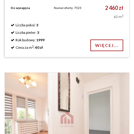
2 460 zł
Do wynajęcia
Numer oferty: 7523
2
62 m
Liczba pokoi:
3
Liczba pieter:
3
Rok budowy:
1999
WIĘCEJ...
2
Cena za m
:
40 zł