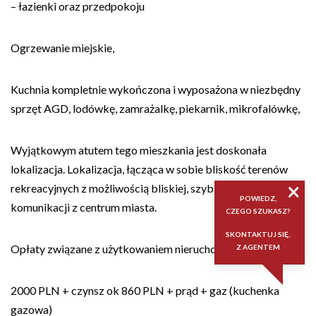
– łazienki oraz przedpokoju
Ogrzewanie miejskie,
Kuchnia kompletnie wykończona i wyposażona w niezbędny
sprzęt AGD, lodówkę, zamrażalkę, piekarnik, mikrofalówkę,
Wyjątkowym atutem tego mieszkania jest doskonała
lokalizacja. Lokalizacja, łącząca w sobie bliskość terenów
×
rekreacyjnych z możliwością bliskiej, szybkiej i wygodnej
POWIEDZ,
komunikacji z centrum miasta.
CZEGO SZUKASZ?
SKONTAKTUJ SIĘ,
Opłaty związane z użytkowaniem nieruchomości to:
Z AGENTEM
2000 PLN + czynsz ok 860 PLN + prąd + gaz (kuchenka
gazowa)