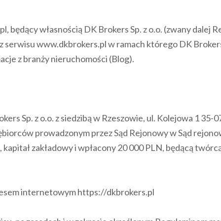
l, będący własnością DK Brokers Sp. z o.o. (zwany dalej
z serwisu www.dkbrokers.pl w ramach którego DK Brokers S
acje z branży nieruchomości (Blog).
okers Sp. z o.o. z siedzibą w Rzeszowie, ul. Kolejowa 1
iębiorców prowadzonym przez Sąd Rejonowy w Sąd rejono
apitał zakładowy i wpłacony 20 000 PLN, będącą twórcą 
dresem internetowym https://dkbrokers.pl