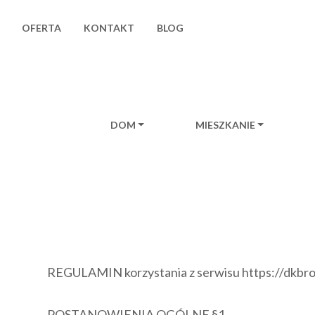
OFERTA
KONTAKT
BLOG
DOM
MIESZKANIE
Main Navigat
REGULAMIN korzystania z serwisu https://dkbro
POSTANOWIENIA OGÓLNE §1.