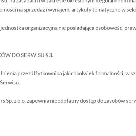
isu, na zasadach i w zakresie określonym Regulaminem mat
omości na sprzedaż i wynajem, artykuły tematyczne w sekcj
b jednostka organizacyjna nie posiadająca osobowości pra
W DO SERWISU § 3.
ełnienia przez Użytkownika jakichkolwiek formalności, w 
 Serwisu.
s Sp. z o.o. zapewnia nieodpłatny dostęp do zasobów serwi