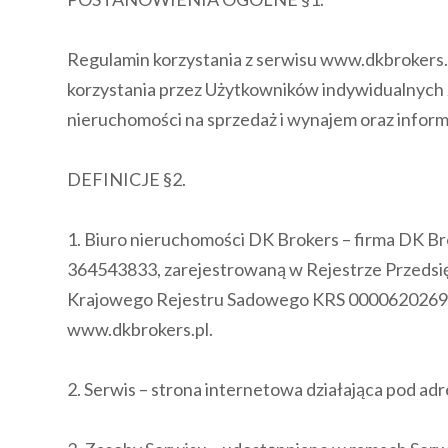
Regulamin korzystania z serwisu www.dkbrokers.p
korzystania przez Użytkowników indywidualnych 
nieruchomości na sprzedaż i wynajem oraz inform
DEFINICJE §2.
1. Biuro nieruchomości DK Brokers – firma DK Br
364543833, zarejestrowaną w Rejestrze Przeds
Krajowego Rejestru Sadowego KRS 0000620269, k
www.dkbrokers.pl.
2. Serwis – strona internetowa działająca pod a