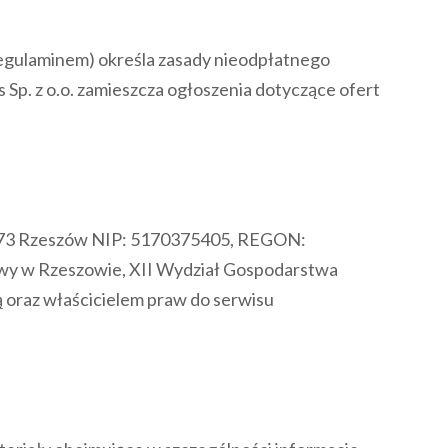
 Regulaminem) określa zasady nieodpłatnego
p. z o.o. zamieszcza ogłoszenia dotyczące ofert
 35-073 Rzeszów NIP: 5170375405, REGON:
wy w Rzeszowie, XII Wydział Gospodarstwa
oraz właścicielem praw do serwisu