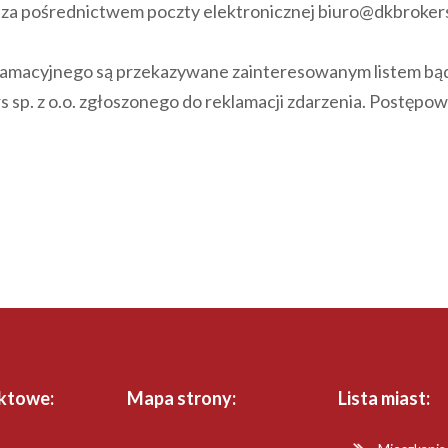
 za pośrednictwem poczty elektronicznej biuro@dkbrokers
klamacyjnego są przekazywane zainteresowanym listem bąd
s sp. z o.o. zgłoszonego do reklamacji zdarzenia. Postępow
ktowe:
Mapa strony:
Lista miast: