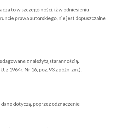
cza to w szczególności, iż w odniesieniu
runcie prawa autorskiego, nie jest dopuszczalne
.
i redagowane z należytą starannością.
z 1964r. Nr 16, poz. 93 z późn. zm.).
 dane dotyczą, poprzez odznaczenie