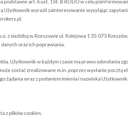
 podstawie art. 6 ust. 1 lit. B RODO w celu poinformowa
tórą Użytkownik wyraził zainteresowanie wysyłając zapyta
rokers.pl.
 o.o. z siedzibą w Rzeszowie ul. Kolejowa 1 35-073 Rzesz
 danych oraz ich poprawiania.
embla. Użytkownik w każdym czasie ma prawo odwołania z
 może zostać zrealizowane m.in. poprzez wysłanie pocztą e
o żądania wraz z podaniem imienia i nazwiska Użytkownik
ta z plików cookies.