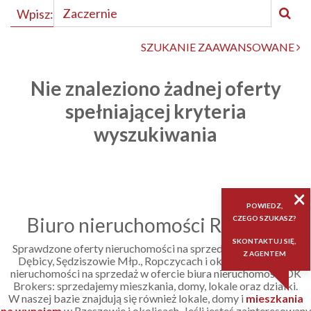
Wpisz:
SZUKANIE ZAAWANSOWANE
Nie znaleziono żadnej oferty
spełniającej kryteria
wyszukiwania
×
POWIEDZ,
Biuro nieruchomości Rzeszów
CZEGO SZUKASZ?
SKONTAKTUJ SIĘ,
Sprawdzone oferty nieruchomości na sprzedaż w Rzeszowie,
Z AGENTEM
Dębicy, Sędziszowie Młp., Ropczycach i okolicach. Poznaj
nieruchomości na sprzedaż w ofercie biura nieruchomości DK
Brokers: sprzedajemy mieszkania, domy, lokale oraz działki.
W naszej bazie znajdują się również lokale, domy i
mieszkania
na wynajem
w Rzeszowie i okolicach. Jeśli jesteś zainteresowany