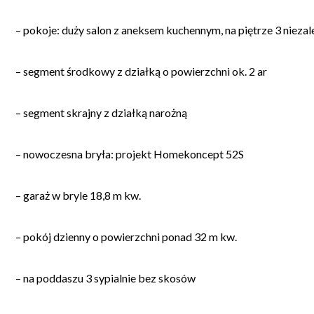
– pokoje: duży salon z aneksem kuchennym, na piętrze 3 niezale
– segment środkowy z działką o powierzchni ok. 2 ar
– segment skrajny z działką narożną
– nowoczesna bryła: projekt Homekoncept 52S
– garaż w bryle 18,8 m kw.
– pokój dzienny o powierzchni ponad 32 m kw.
– na poddaszu 3 sypialnie bez skosów