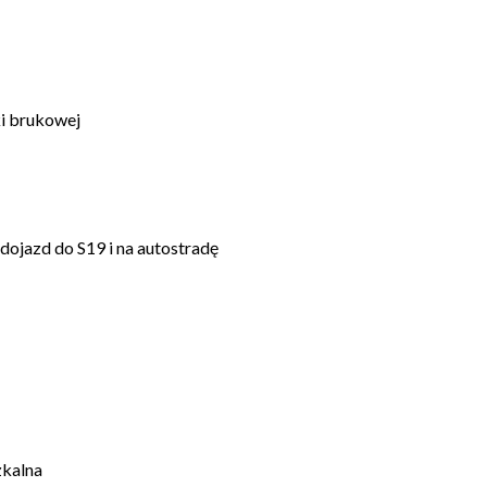
ki brukowej
dojazd do S19 i na autostradę
zkalna