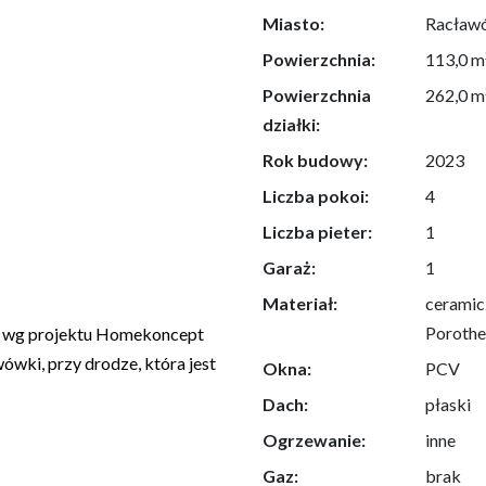
Miasto:
Racław
Powierzchnia:
113,0 m
Powierzchnia
262,0 m
działki:
Rok budowy:
2023
Liczba pokoi:
4
Liczba pieter:
1
Garaż:
1
Materiał:
ceramic
Poroth
e wg projektu Homekoncept
ówki, przy drodze, która jest
Okna:
PCV
Dach:
płaski
Ogrzewanie:
inne
Gaz:
brak