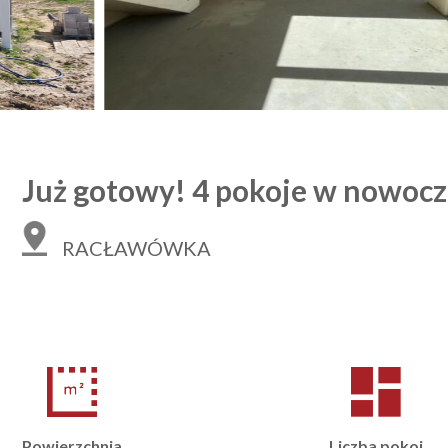
Już gotowy! 4 pokoje w nowoc
RACŁAWÓWKA
Powierzchnia
Liczba pokoi