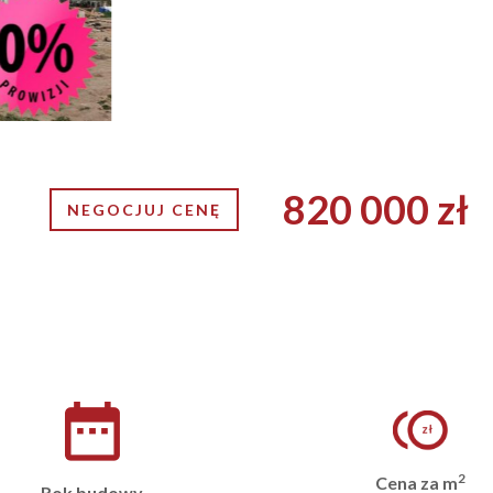
820 000 zł
NEGOCJUJ CENĘ
2
Cena za m
Rok budowy