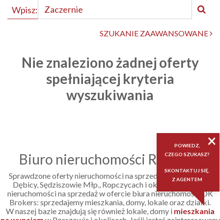
Wpisz:
SZUKANIE ZAAWANSOWANE
Nie znaleziono żadnej oferty
spełniającej kryteria
wyszukiwania
×
POWIEDZ,
Biuro nieruchomości Rzeszów
CZEGO SZUKASZ?
SKONTAKTUJ SIĘ,
Sprawdzone oferty nieruchomości na sprzedaż w Rzeszowie,
Z AGENTEM
Dębicy, Sędziszowie Młp., Ropczycach i okolicach. Poznaj
nieruchomości na sprzedaż w ofercie biura nieruchomości DK
Brokers: sprzedajemy mieszkania, domy, lokale oraz działki.
W naszej bazie znajdują się również lokale, domy i
mieszkania
na wynajem
w Rzeszowie i okolicach. Jeśli jesteś zainteresowany