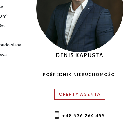
ów
2
0 m
0m
-budowlana
towa
DENIS KAPUSTA
POŚREDNIK NIERUCHOMOŚCI
OFERTY AGENTA
+48 536 264 455