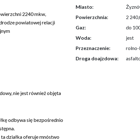
Miasto:
Żyzn
powierzchni 2240 mkw,
Powierzchnia:
2 240,
drodze powiatowej relacji
Gaz:
do 10
yjnym
Woda:
jest
Przeznaczenie:
rolno
Droga doajzdowa:
asfal
owy, nie jest również objęta
ałkę odbywa się bezpośrednio
stępna.
 ta działka oferuje mnóstwo