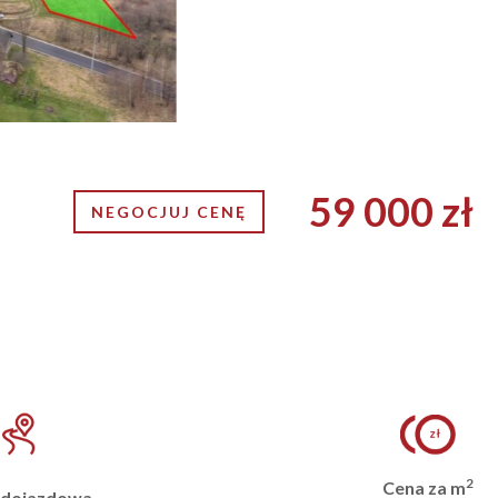
59 000 zł
NEGOCJUJ CENĘ
2
Cena za m
 dojazdowa