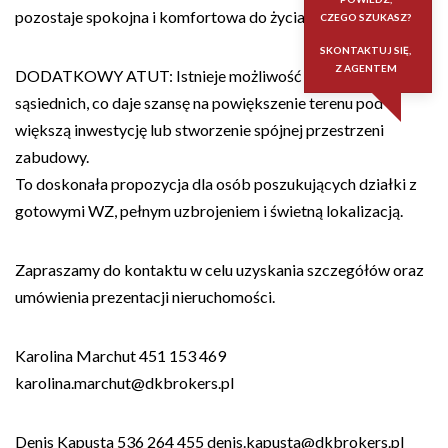
pozostaje spokojna i komfortowa do życia.
CZEGO SZUKASZ?
SKONTAKTUJ SIĘ,
Z AGENTEM
DODATKOWY ATUT: Istnieje możliwość zakupu działek
sąsiednich, co daje szansę na powiększenie terenu pod
większą inwestycję lub stworzenie spójnej przestrzeni
zabudowy.
To doskonała propozycja dla osób poszukujących działki z
gotowymi WZ, pełnym uzbrojeniem i świetną lokalizacją.
Zapraszamy do kontaktu w celu uzyskania szczegółów oraz
umówienia prezentacji nieruchomości.
Karolina Marchut 451 153 469
karolina.marchut@dkbrokers.pl
Denis Kapusta 536 264 455 denis.kapusta@dkbrokers.pl