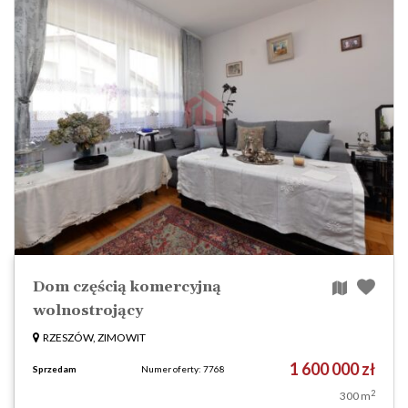
Dom częścią komercyjną
wolnostrojący
RZESZÓW, ZIMOWIT
1 600 000 zł
Sprzedam
Numer oferty: 7768
2
300 m