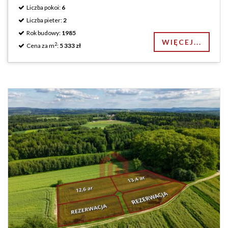
Liczba pokoi:
6
Liczba pieter:
2
Rok budowy:
1985
WIĘCEJ...
2
Cena za m
:
5 333 zł