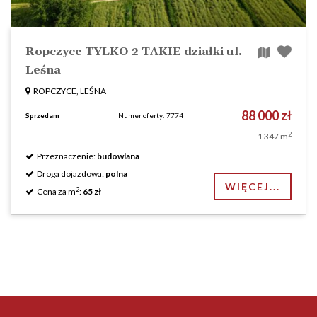
Ropczyce TYLKO 2 TAKIE działki ul.
Leśna
ROPCZYCE, LEŚNA
88 000 zł
Sprzedam
Numer oferty: 7774
2
1 347 m
Przeznaczenie:
budowlana
Droga dojazdowa:
polna
WIĘCEJ...
2
Cena za m
:
65 zł