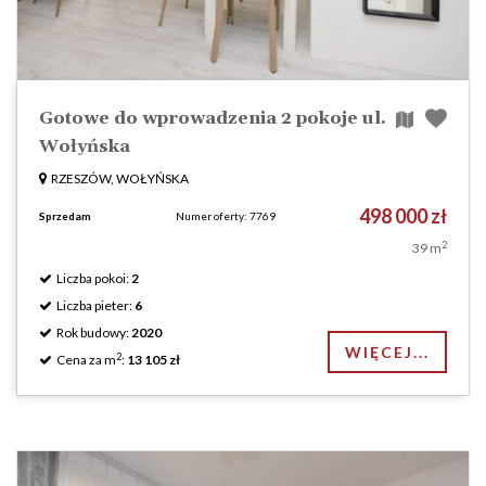
Gotowe do wprowadzenia 2 pokoje ul.
Wołyńska
RZESZÓW, WOŁYŃSKA
498 000 zł
Sprzedam
Numer oferty: 7769
2
39 m
Liczba pokoi:
2
Liczba pieter:
6
Rok budowy:
2020
WIĘCEJ...
2
Cena za m
:
13 105 zł