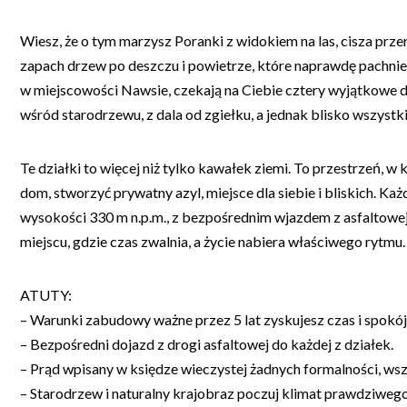
Wiesz, że o tym marzysz Poranki z widokiem na las, cisza pr
zapach drzew po deszczu i powietrze, które naprawdę pachnie
w miejscowości Nawsie, czekają na Ciebie cztery wyjątkowe 
wśród starodrzewu, z dala od zgiełku, a jednak blisko wszystk
Te działki to więcej niż tylko kawałek ziemi. To przestrzeń, 
dom, stworzyć prywatny azyl, miejsce dla siebie i bliskich. Każ
wysokości 330 m n.p.m., z bezpośrednim wjazdem z asfaltowej
miejscu, gdzie czas zwalnia, a życie nabiera właściwego rytmu.
ATUTY:
– Warunki zabudowy ważne przez 5 lat zyskujesz czas i spokój
– Bezpośredni dojazd z drogi asfaltowej do każdej z działek.
– Prąd wpisany w księdze wieczystej żadnych formalności, ws
– Starodrzew i naturalny krajobraz poczuj klimat prawdziwego