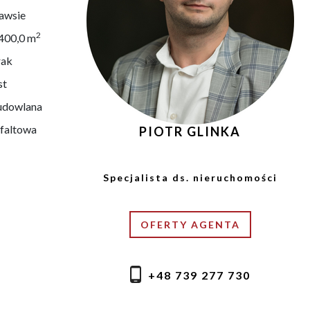
awsie
2
 400,0 m
rak
st
udowlana
sfaltowa
PIOTR GLINKA
Specjalista ds. nieruchomości
OFERTY AGENTA
+48 739 277 730