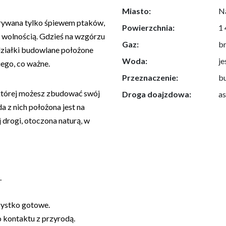
Miasto:
N
zerywana tylko śpiewem ptaków,
Powierzchnia:
1
 wolnością. Gdzieś na wzgórzu
Gaz:
b
działki budowlane położone
Woda:
je
iego, co ważne.
Przeznaczenie:
b
w której możesz zbudować swój
Droga doajzdowa:
a
da z nich położona jest na
 drogi, otoczona naturą, w
.
zystko gotowe.
 kontaktu z przyrodą.