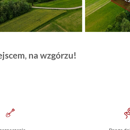
jscem, na wzgórzu!
Droga do
zeznaczenie