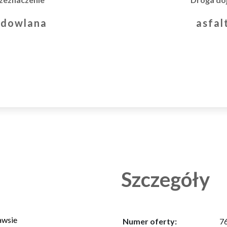
asfa
udowlana
Szczegóły
awsie
Numer oferty:
7