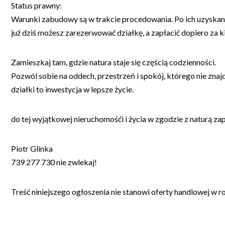
Status prawny:
Warunki zabudowy są w trakcie procedowania. Po ich uzyskani
już dziś możesz zarezerwować działkę, a zapłacić dopiero za ki
Zamieszkaj tam, gdzie natura staje się częścią codzienności.
Pozwól sobie na oddech, przestrzeń i spokój, którego nie znajd
działki to inwestycja w lepsze życie.
do tej wyjątkowej nieruchomośći i życia w zgodzie z naturą za
Piotr Glinka
739 277 730 nie zwlekaj!
Treść niniejszego ogłoszenia nie stanowi oferty handlowej w