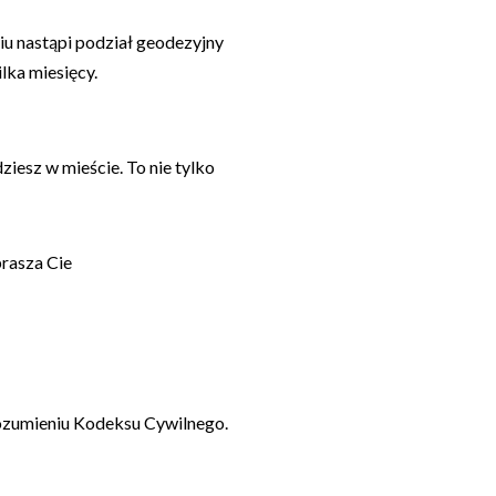
u nastąpi podział geodezyjny
lka miesięcy.
ziesz w mieście. To nie tylko
prasza Cie
 rozumieniu Kodeksu Cywilnego.