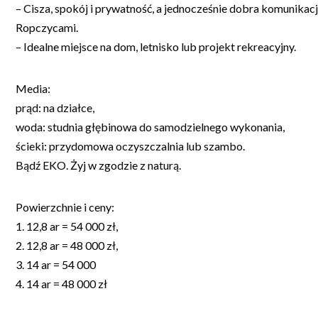
– Cisza, spokój i prywatność, a jednocześnie dobra komunika
Ropczycami.
– Idealne miejsce na dom, letnisko lub projekt rekreacyjny.
Media:
prąd: na działce,
woda: studnia głębinowa do samodzielnego wykonania,
ścieki: przydomowa oczyszczalnia lub szambo.
Bądź EKO. Żyj w zgodzie z naturą.
Powierzchnie i ceny:
1. 12,8 ar = 54 000 zł,
2. 12,8 ar = 48 000 zł,
3. 14 ar = 54 000
4. 14 ar = 48 000 zł