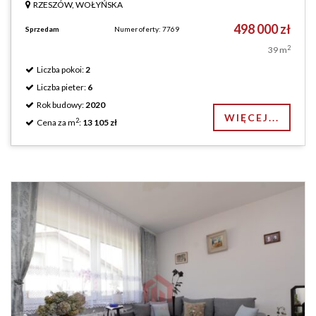
RZESZÓW, WOŁYŃSKA
498 000 zł
Sprzedam
Numer oferty: 7769
2
39 m
Liczba pokoi:
2
Liczba pieter:
6
Rok budowy:
2020
WIĘCEJ...
2
Cena za m
:
13 105 zł