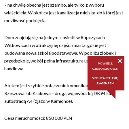
– na chwilę obecna jest szambo, ale tylko z wyboru
właściciela. W okolicy jest kanalizacja miejska, do której jest
możliwość podpięcia.
Dom znajdują się na jednym z osiedli w Ropczycach –
Witkowicach w atrakcyjnej części miasta, gdzie jest
budowana nowa szkoła podstawowa. W pobliżu żłobek i
×
przedszkole, wokół pełna infrastruktura usługowo-
POWIEDZ,
handlowa.
CZEGO SZUKASZ?
SKONTAKTUJ SIĘ,
Z AGENTEM
Atutem jest szybkie połączenie komunikacyjne w stronę
Rzeszowa lub Krakowa – drogą wojewódzką DK94 lub
autostradą A4 (zjazd w Kamionce).
Cena nieruchomości: 850 000 PLN