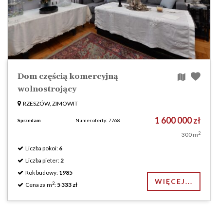
Dom częścią komercyjną
wolnostrojący
RZESZÓW, ZIMOWIT
1 600 000 zł
Sprzedam
Numer oferty: 7768
2
300 m
Liczba pokoi:
6
Liczba pieter:
2
Rok budowy:
1985
WIĘCEJ...
2
Cena za m
:
5 333 zł