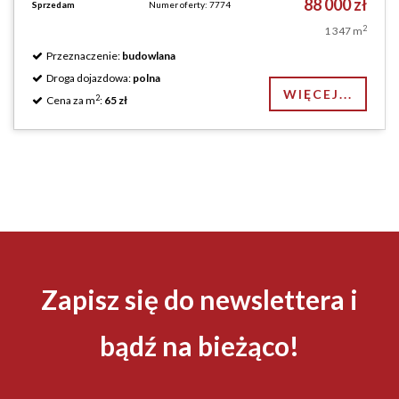
88 000 zł
Sprzedam
Numer oferty: 7774
2
1 347 m
Przeznaczenie:
budowlana
Droga dojazdowa:
polna
WIĘCEJ...
2
Cena za m
:
65 zł
Zapisz się do newslettera i
bądź na bieżąco!