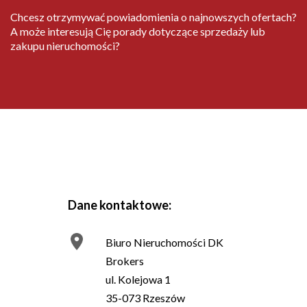
Chcesz otrzymywać powiadomienia o najnowszych ofertach?
A może interesują Cię porady dotyczące sprzedaży lub
zakupu nieruchomości?
Dane kontaktowe:
Biuro Nieruchomości DK
Brokers
ul. Kolejowa 1
35-073 Rzeszów