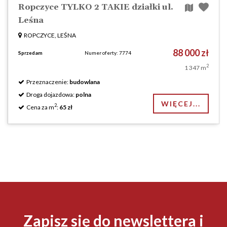
Ropczyce TYLKO 2 TAKIE działki ul.
Leśna
ROPCZYCE, LEŚNA
88 000 zł
Sprzedam
Numer oferty: 7774
2
1 347 m
Przeznaczenie:
budowlana
Droga dojazdowa:
polna
WIĘCEJ...
2
Cena za m
:
65 zł
Zapisz się do newslettera i