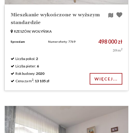
Mieszkanie wykończone w wyższym
standardzie
RZESZÓW, WOŁYŃSKA
498 000 zł
Sprzedam
Numer oferty: 7769
2
39 m
Liczba pokoi:
2
Liczba pieter:
6
Rok budowy:
2020
WIĘCEJ...
2
Cena za m
:
13 105 zł