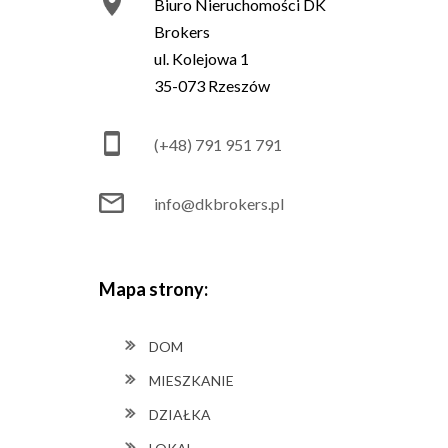
Biuro Nieruchomości DK
Brokers
ul. Kolejowa 1
35-073 Rzeszów
(+48) 791 951 791
info@dkbrokers.pl
Mapa strony:
DOM
MIESZKANIE
DZIAŁKA