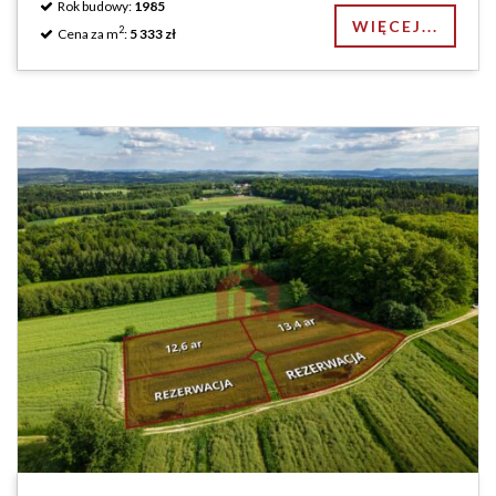
Rok budowy:
1985
WIĘCEJ...
2
Cena za m
:
5 333 zł