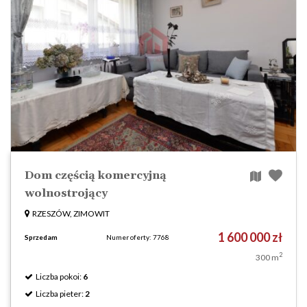
Dom częścią komercyjną
wolnostrojący
RZESZÓW, ZIMOWIT
1 600 000 zł
Sprzedam
Numer oferty: 7768
2
300 m
Liczba pokoi:
6
Liczba pieter:
2