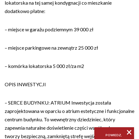
lokatorska na tej samej kondygnacji co mieszkanie
dodatkowo płatne:
– miejsce w garażu podziemnym 39 000 zł
– miejsce parkingowe na zewnątrz 25 000 zł
– komórka lokatorska 5 000 zł/za m2
OPIS INWESTYCJI
– SERCE BUDYNKU: ATRIUM Inwestycja została
zaprojektowana w oparciu o atrium estetyczne i funkcjonalne
centrum budynku. To wewnętrzny dziedziniec, który
zapewnia naturalne doświetlenie części wspólnych oraz
×
tworzy bezpieczną, zamkniętą strefę wejściową, oddzieloną
POWIEDZ,