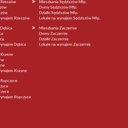
a Rzeszów
Mieszkania Sędziszów Młp.
szów
Domy Sędziszów Młp.
eszów
Dzialki Sędziszów Młp.
 wynajem Rzeszów
Lokale na wynajem Sędziszów Młp.
 Dębica
Mieszkania Zaczernie
ca
Domy Zaczernie
ica
Dzialki Zaczernie
wynajem Dębica
Lokale na wynajem Zaczernie
 Krasne
ne
sne
wynajem Krasne
 Ropczyce
zyce
pczyce
wynajem Ropczyce