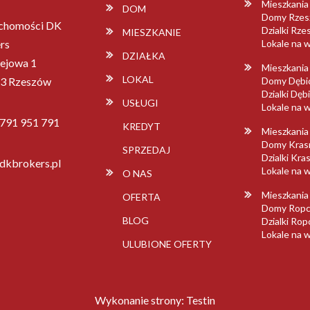
Mieszkani
DOM
Domy Rze
chomości DK
Dzialki Rz
MIESZKANIE
rs
Lokale na
DZIAŁKA
lejowa 1
Mieszkania
LOKAL
3 Rzeszów
Domy Dębi
Dzialki Dęb
USŁUGI
Lokale na 
 791 951 791
KREDYT
Mieszkania
Domy Kras
SPRZEDAJ
Dzialki Kra
dkbrokers.pl
Lokale na 
O NAS
Mieszkania
OFERTA
Domy Ropc
BLOG
Dzialki Ro
Lokale na 
ULUBIONE OFERTY
Wykonanie strony:
Testin