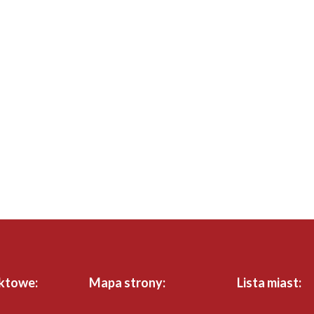
ktowe:
Mapa strony:
Lista miast: