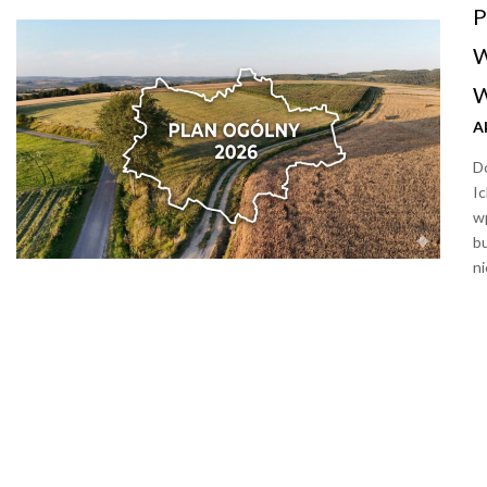
P
W
W
A
D
Ic
wp
b
ni