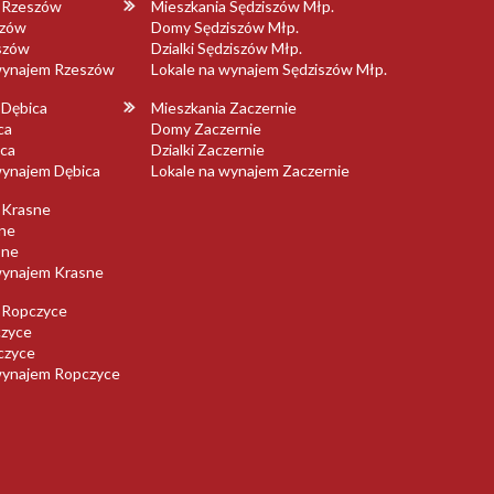
a Rzeszów
Mieszkania Sędziszów Młp.
szów
Domy Sędziszów Młp.
eszów
Dzialki Sędziszów Młp.
 wynajem Rzeszów
Lokale na wynajem Sędziszów Młp.
 Dębica
Mieszkania Zaczernie
ca
Domy Zaczernie
ica
Dzialki Zaczernie
wynajem Dębica
Lokale na wynajem Zaczernie
 Krasne
ne
sne
wynajem Krasne
 Ropczyce
zyce
pczyce
wynajem Ropczyce