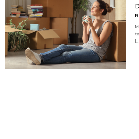
N
Mi
t
[…