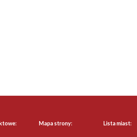
ktowe:
Mapa strony:
Lista miast: