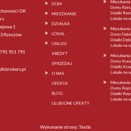
Mieszkani
DOM
Domy Rze
chomości DK
Dzialki Rz
MIESZKANIE
rs
Lokale na
DZIAŁKA
lejowa 1
Mieszkania
LOKAL
3 Rzeszów
Domy Dębi
Dzialki Dęb
USŁUGI
Lokale na 
 791 951 791
KREDYT
Mieszkania
Domy Kras
SPRZEDAJ
Dzialki Kra
dkbrokers.pl
Lokale na 
O NAS
Mieszkania
OFERTA
Domy Ropc
BLOG
Dzialki Ro
Lokale na 
ULUBIONE OFERTY
Wykonanie strony:
Testin