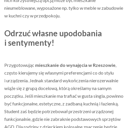
nich korzystniejszą opcją może być mieszkanie
nieumeblowane, wyposażone np. tylko w meble w zabudowie
w kuchni czy w przedpokoju.
Odrzuć własne upodobania
i sentymenty!
Przygotowując
mieszkanie do wynajęcia w Rzeszowie
,
często kierujemy się własnymi preferencjami co do stylu
i urządzenia. Jednak standard wykończenia nierozerwalnie
wiąże się z grupą docelową, którą określamy na samym
początku. Jeśli mieszkanie ma trafiać w gusta singla, powinno
być funkcjonalne, estetyczne, z zadbaną kuchnią i łazienką.
Student zaś będzie potrzebował przestrzeni urządzonej
funkcjonalnie, gdzie nie zabraknie podstawowych sprzętów
AGD. Dla rodziny z dzieckiem kolosalne znaczenie będzie