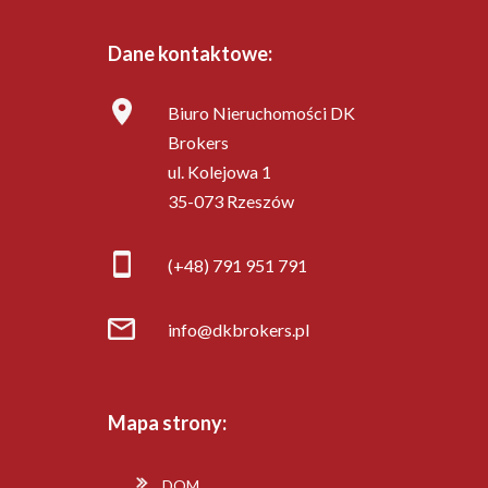
Dane kontaktowe:
Biuro Nieruchomości DK
Brokers
ul. Kolejowa 1
35-073 Rzeszów
(+48) 791 951 791
info@dkbrokers.pl
Mapa strony:
DOM