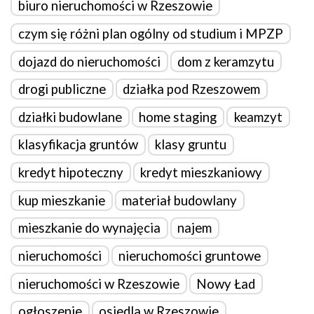
biuro nieruchomości w Rzeszowie
czym się różni plan ogólny od studium i MPZP
dojazd do nieruchomości
dom z keramzytu
drogi publiczne
działka pod Rzeszowem
działki budowlane
home staging
keamzyt
klasyfikacja gruntów
klasy gruntu
kredyt hipoteczny
kredyt mieszkaniowy
kup mieszkanie
materiał budowlany
mieszkanie do wynajęcia
najem
nieruchomości
nieruchomości gruntowe
nieruchomości w Rzeszowie
Nowy Ład
ogłoszenie
osiedla w Rzeszowie