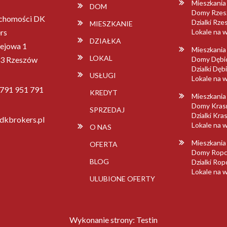
Mieszkani
DOM
Domy Rze
chomości DK
Dzialki Rz
MIESZKANIE
rs
Lokale na
DZIAŁKA
lejowa 1
Mieszkania
LOKAL
3 Rzeszów
Domy Dębi
Dzialki Dęb
USŁUGI
Lokale na 
 791 951 791
KREDYT
Mieszkania
Domy Kras
SPRZEDAJ
Dzialki Kra
dkbrokers.pl
Lokale na 
O NAS
Mieszkania
OFERTA
Domy Ropc
BLOG
Dzialki Ro
Lokale na 
ULUBIONE OFERTY
Wykonanie strony:
Testin