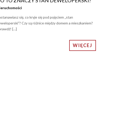
O TO ZNACZY STAN DEWELOPERSKI?
ieruchomości
stanawiasz się, co kryje się pod pojęciem „stan
eweloperski”? Czy są różnice między domem a mieszkaniem?
prawdź! […]
WIĘCEJ