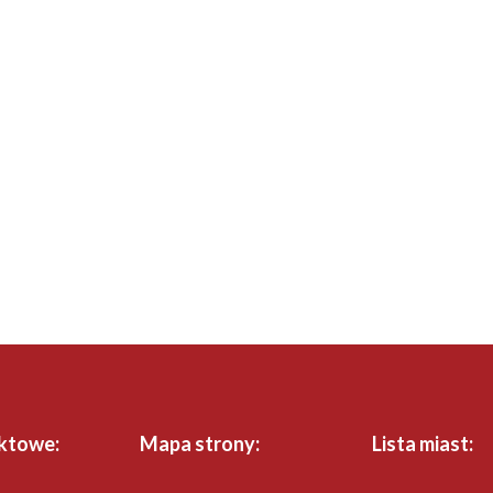
ktowe:
Mapa strony:
Lista miast: