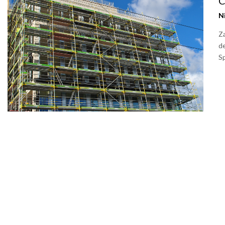
C
N
Za
d
S