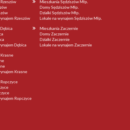
a Rzeszów
Mieszkania Sędziszów Młp.
szów
Domy Sędziszów Młp.
eszów
Dzialki Sędziszów Młp.
 wynajem Rzeszów
Lokale na wynajem Sędziszów Młp.
 Dębica
Mieszkania Zaczernie
ca
Domy Zaczernie
ica
Dzialki Zaczernie
wynajem Dębica
Lokale na wynajem Zaczernie
 Krasne
ne
sne
wynajem Krasne
 Ropczyce
zyce
pczyce
wynajem Ropczyce