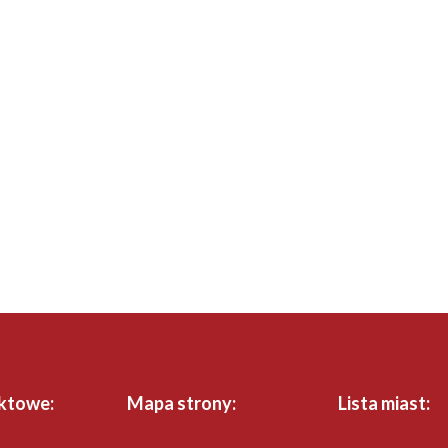
ktowe:
Mapa strony:
Lista miast: