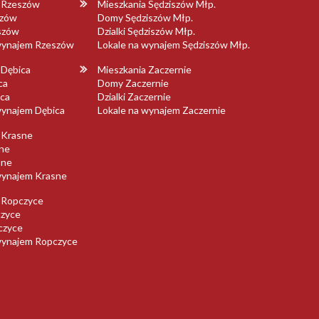
a Rzeszów
Mieszkania Sędziszów Młp.
szów
Domy Sędziszów Młp.
eszów
Dzialki Sędziszów Młp.
 wynajem Rzeszów
Lokale na wynajem Sędziszów Młp.
 Dębica
Mieszkania Zaczernie
ca
Domy Zaczernie
ica
Dzialki Zaczernie
wynajem Dębica
Lokale na wynajem Zaczernie
 Krasne
ne
sne
wynajem Krasne
 Ropczyce
zyce
pczyce
wynajem Ropczyce