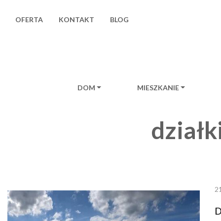
OFERTA
KONTAKT
BLOG
DOM
MIESZKANIE
Main Navigat
działk
2
D