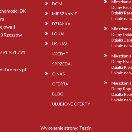
Mieszkani
DOM
Domy Rze
chomości DK
Dzialki Rz
MIESZKANIE
rs
Lokale na
DZIAŁKA
lejowa 1
Mieszkania
LOKAL
3 Rzeszów
Domy Dębi
Dzialki Dęb
USŁUGI
Lokale na 
 791 951 791
KREDYT
Mieszkania
Domy Kras
SPRZEDAJ
Dzialki Kra
dkbrokers.pl
Lokale na 
O NAS
Mieszkania
OFERTA
Domy Ropc
BLOG
Dzialki Ro
Lokale na 
ULUBIONE OFERTY
Wykonanie strony:
Testin