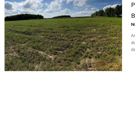
P
B
N
A
d
d