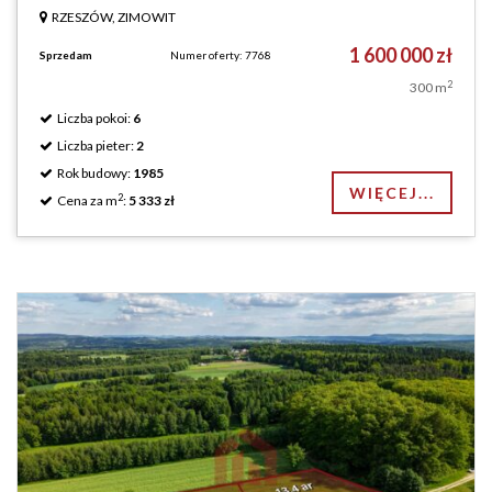
RZESZÓW, ZIMOWIT
1 600 000 zł
Sprzedam
Numer oferty: 7768
2
300 m
Liczba pokoi:
6
Liczba pieter:
2
Rok budowy:
1985
WIĘCEJ...
2
Cena za m
:
5 333 zł