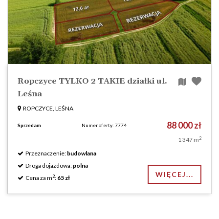
Ropczyce TYLKO 2 TAKIE działki ul.
Leśna
ROPCZYCE, LEŚNA
88 000 zł
Sprzedam
Numer oferty: 7774
2
1 347 m
Przeznaczenie:
budowlana
Droga dojazdowa:
polna
WIĘCEJ...
2
Cena za m
:
65 zł