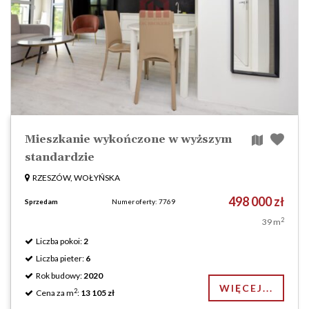
Mieszkanie wykończone w wyższym
standardzie
RZESZÓW, WOŁYŃSKA
498 000 zł
Sprzedam
Numer oferty: 7769
2
39 m
Liczba pokoi:
2
Liczba pieter:
6
Rok budowy:
2020
WIĘCEJ...
2
Cena za m
:
13 105 zł