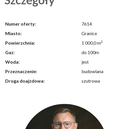
Numer oferty:
7614
Miasto:
Granice
2
Powierzchnia:
1 000,0 m
Gaz:
do 100m
Woda:
jest
Przeznaczenie:
budowlana
Droga doajzdowa:
szutrowa