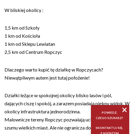
W bliskiej okolicy :
1,5 km od Szkoły
1 km od Kościoła
1 km od Sklepu Lewiatan
2,5 km od Centrum Ropczyc
Dlaczego warto kupić tę działkę w Ropczycach?
Niewątpliwym autem jest tutaj położenie!
Działki leżące w spokojnej okolicy blisko lasów i pól,
dających ciszę i spokój, a zarazem posiadają piękny widok. W
×
okolicy infrastruktura jednorodzinna.
POWIEDZ,
CZEGO SZUKASZ?
Malownicze tereny Ropczyc pozwalają uciec od zgiełku i
szumu wielkich miast. Ale nie ogranicza dostępu do nich
SKONTAKTUJ SIĘ,
Z AGENTEM