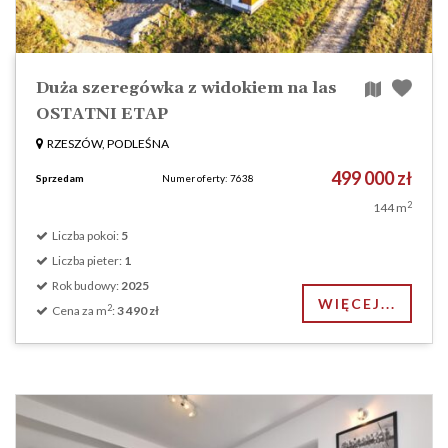
Duża szeregówka z widokiem na las
OSTATNI ETAP
RZESZÓW, PODLEŚNA
499 000 zł
Sprzedam
Numer oferty: 7638
2
144 m
Liczba pokoi:
5
Liczba pieter:
1
Rok budowy:
2025
WIĘCEJ...
2
Cena za m
:
3 490 zł