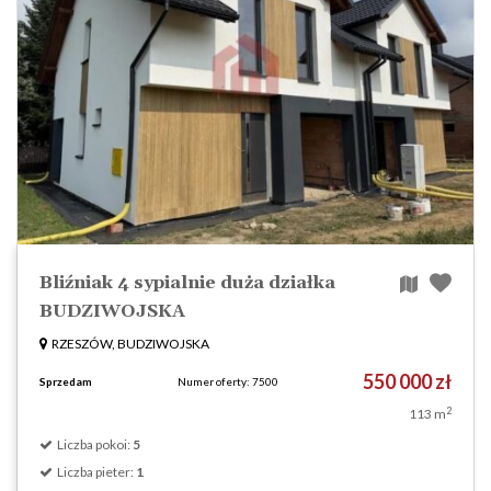
Bliźniak 4 sypialnie duża działka
BUDZIWOJSKA
RZESZÓW, BUDZIWOJSKA
550 000 zł
Sprzedam
Numer oferty: 7500
2
113 m
Liczba pokoi:
5
Liczba pieter:
1