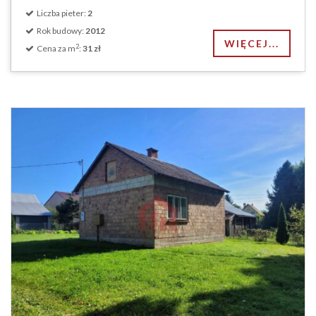
Liczba pieter:
2
Rok budowy:
2012
WIĘCEJ...
2
Cena za m
:
31 zł