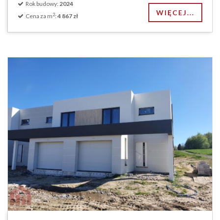
Rok budowy:
2024
WIĘCEJ...
2
Cena za m
:
4 867 zł