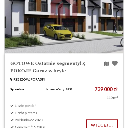
GOTOWE Ostatnie segmenty! 4
POKOJE Garaz w bryle
RZESZÓW, PORĄBKI
739 000 zł
Sprzedam
Numer oferty: 7492
2
110 m
Liczba pokoi:
4
Liczba pieter:
1
Rok budowy:
2023
WIĘCEJ...
2
Cena za m
:
6 718 zł