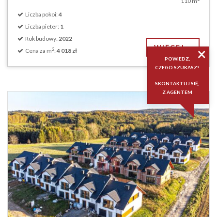
110 m
Liczba pokoi:
4
Liczba pieter:
1
Rok budowy:
2022
WIĘCEJ...
×
2
Cena za m
:
4 018 zł
POWIEDZ,
CZEGO SZUKASZ?
SKONTAKTUJ SIĘ,
Z AGENTEM