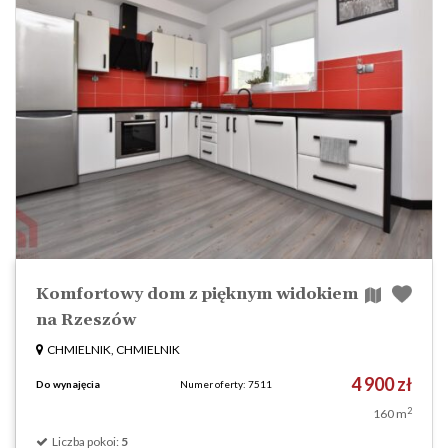
Komfortowy dom z pięknym widokiem
na Rzeszów
CHMIELNIK, CHMIELNIK
4 900 zł
Do wynajęcia
Numer oferty: 7511
2
160 m
Liczba pokoi:
5