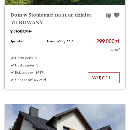
Dom w Stobiernej na 11 ar działce
MUROWANY
STOBIERNA
299 000 zł
Sprzedam
Numer oferty: 7510
2
44 m
Liczba pokoi:
2
Liczba pieter:
1
Rok budowy:
1987
WIĘCEJ...
2
Cena za m
:
6 795 zł