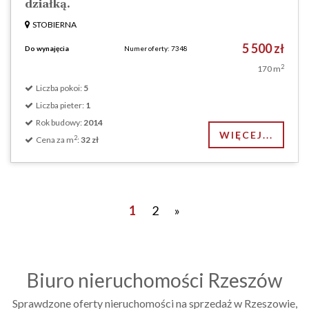
działką.
STOBIERNA
5 500 zł
Do wynajęcia
Numer oferty: 7348
2
170 m
Liczba pokoi:
5
Liczba pieter:
1
Rok budowy:
2014
WIĘCEJ...
2
Cena za m
:
32 zł
Posts navigation
1
2
»
Biuro nieruchomości Rzeszów
Sprawdzone oferty nieruchomości na sprzedaż w Rzeszowie,