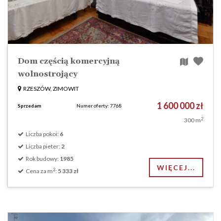
Dom częścią komercyjną
wolnostrojący
RZESZÓW, ZIMOWIT
1 600 000 zł
Sprzedam
Numer oferty: 7768
2
300 m
Liczba pokoi:
6
Liczba pieter:
2
Rok budowy:
1985
WIĘCEJ...
2
Cena za m
:
5 333 zł