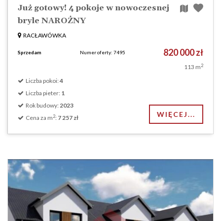
Już gotowy! 4 pokoje w nowoczesnej
bryle NAROŻNY
RACŁAWÓWKA
820 000 zł
Sprzedam
Numer oferty: 7495
2
113 m
Liczba pokoi:
4
Liczba pieter:
1
Rok budowy:
2023
WIĘCEJ...
2
Cena za m
:
7 257 zł